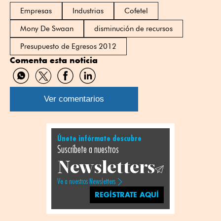
Empresas
Industrias
Cofetel
Mony De Swaan
disminución de recursos
Presupuesto de Egresos 2012
Comenta esta noticia
Compartir
Compartir
Compartir
Compartir
por
por
por
por
WhatsApp
Twitter
Facebook
Linkedin
Ver comentarios
Únete infórmate descubre
Suscríbete a nuestros
Newsletters
Ve a nuestros Newsletters
REGÍSTRATE AQUÍ