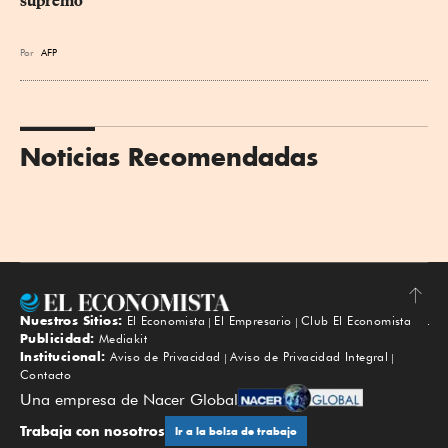
supremo
Por
AFP
Noticias Recomendadas
Nuestros Sitios:
El Economista
El Empresario
Club El Economista
Subir
Publicidad:
Mediakit
Institucional:
Aviso de Privacidad
Aviso de Privacidad Integral
Contacto
Una empresa de Nacer Global
Trabaja con nosotros
Ir a la bolsa de trabajo