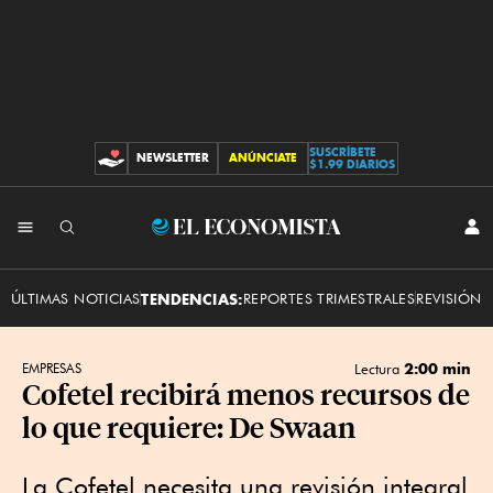
SUSCRÍBETE
NEWSLETTER
ANÚNCIATE
CONTRIBUCIONES
$1.99 DIARIOS
INI
El
SES
Economista
ÚLTIMAS NOTICIAS
TENDENCIAS:
REPORTES TRIMESTRALES
REVISIÓN 
2:00 min
EMPRESAS
Lectura
Cofetel recibirá menos recursos de
lo que requiere: De Swaan
La Cofetel necesita una revisión integral