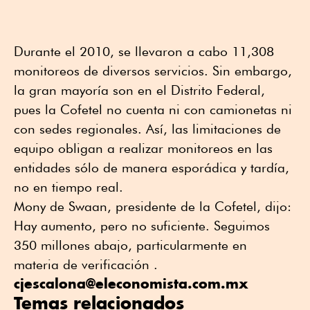
Durante el 2010, se llevaron a cabo 11,308
monitoreos de diversos servicios. Sin embargo,
la gran mayoría son en el Distrito Federal,
pues la Cofetel no cuenta ni con camionetas ni
con sedes regionales. Así, las limitaciones de
equipo obligan a realizar monitoreos en las
entidades sólo de manera esporádica y tardía,
no en tiempo real.
Mony de Swaan, presidente de la Cofetel, dijo:
Hay aumento, pero no suficiente. Seguimos
350 millones abajo, particularmente en
materia de verificación .
cjescalona@eleconomista.com.mx
Temas relacionados