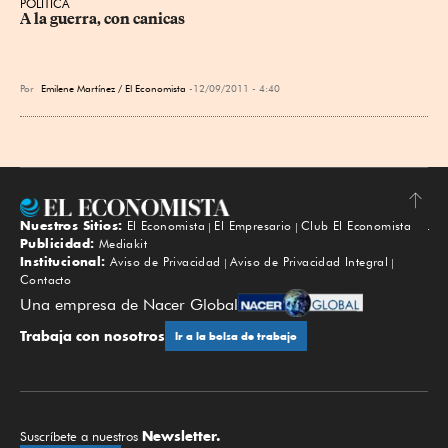
POLÍTICA
A la guerra, con canicas
Por
Emilene Martínez / El Economista
12/09/2011 - 4:40
Nuestros Sitios:
El Economista
El Empresario
Club El Economista
Subir
Publicidad:
Mediakit
Institucional:
Aviso de Privacidad
Aviso de Privacidad Integral
Contacto
Una empresa de Nacer Global
Trabaja con nosotros
Ir a la bolsa de trabajo
Newsletter.
Suscríbete a nuestros