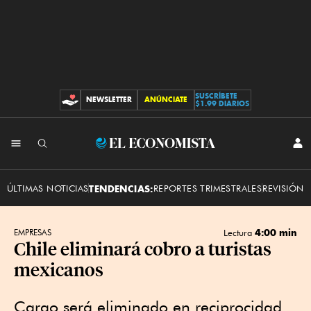
SUSCRÍBETE
NEWSLETTER
ANÚNCIATE
CONTRIBUCIONES
$1.99 DIARIOS
INI
El
SES
Economista
ÚLTIMAS NOTICIAS
TENDENCIAS:
REPORTES TRIMESTRALES
REVISIÓN 
4:00 min
EMPRESAS
Lectura
Chile eliminará cobro a turistas
mexicanos
Cargo será eliminado en reciprocidad