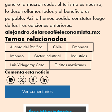
generó la macrorrueda: el turismo es nuestro,
lo desarrollamos todos y el beneficio es
palpable. Así lo hemos podido constatar luego
de las tres ediciones anteriores.
alejandro.delarosa@eleconomista.mx
Temas relacionados
Alianza del Pacífico
Chile
Empresas
Impreso
Sector industrial
Industrias
Luis Videgaray Caso
Turistas mexicanos
Comenta esta noticia
Compartir
Compartir
Compartir
Compartir
por
por
por
por
WhatsApp
Twitter
Facebook
Linkedin
Ver comentarios
Únete infórmate descubre