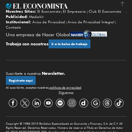
Nuestros Sitios:
El Economista
El Empresario
Club El Economista
Subir
Publicidad:
Mediakit
Institucional:
Aviso de Privacidad
Aviso de Privacidad Integral
Contacto
Una empresa de Nacer Global
Trabaja con nosotros
Ir a la bolsa de trabajo
Newsletter.
Suscríbete a nuestros
Regístrate aquí
Al suscribirte, aceptas nuestras
políticas de privacidad
.
Síguenos
Copyright © 1988-2015 Periódico Especializado en Economía y Finanzas, S.A. de C.V. All
Rights Reserved. Derechos Reservados. Número de reserva al Título en Derechos de Autor
04-2010-062510353600-203. Al visitar esta página, usted está de acuerdo con los