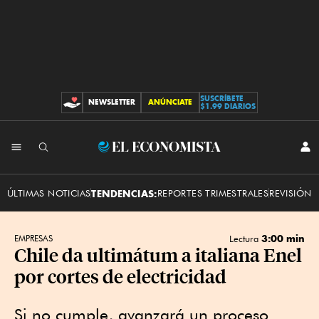
SUSCRÍBETE
NEWSLETTER
ANÚNCIATE
CONTRIBUCIONES
$1.99 DIARIOS
INI
El
SES
Economista
ÚLTIMAS NOTICIAS
TENDENCIAS:
REPORTES TRIMESTRALES
REVISIÓN 
3:00 min
EMPRESAS
Lectura
Chile da ultimátum a italiana Enel
por cortes de electricidad
Si no cumple, avanzará un proceso