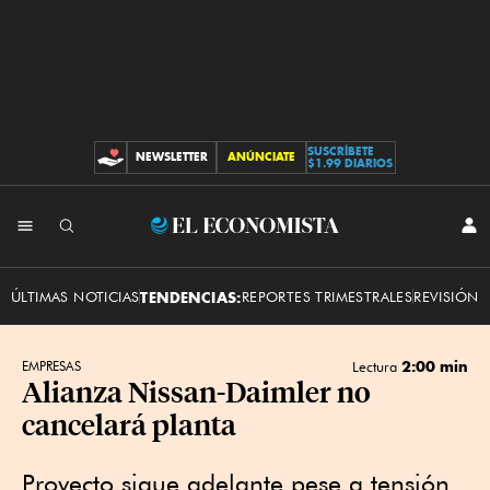
SUSCRÍBETE
NEWSLETTER
ANÚNCIATE
CONTRIBUCIONES
$1.99 DIARIOS
INI
El
SES
Economista
ÚLTIMAS NOTICIAS
TENDENCIAS:
REPORTES TRIMESTRALES
REVISIÓN 
2:00 min
EMPRESAS
Lectura
Alianza Nissan-Daimler no
cancelará planta
Proyecto sigue adelante pese a tensión