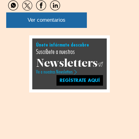
Compartir
Compartir
Compartir
Compartir
por
por
por
por
WhatsApp
Twitter
Facebook
Linkedin
Ver comentarios
Únete infórmate descubre
Suscríbete a nuestros
Newsletters
Ve a nuestros Newsletters
REGÍSTRATE AQUÍ