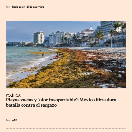
Por
Redacción El Economista
POLÍTICA
Playas vacías y "olor insoportable": México libra dura 
batalla contra el sargazo
Por
AFP