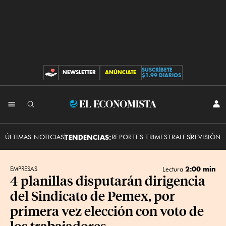
SUSCRÍBETE
NEWSLETTER
ANÚNCIATE
CONTRIBUCIONES
$1.99 DIARIOS
INI
El
SES
Economista
ÚLTIMAS NOTICIAS
TENDENCIAS:
REPORTES TRIMESTRALES
REVISIÓN 
2:00 min
EMPRESAS
Lectura
4 planillas disputarán dirigencia
del Sindicato de Pemex, por
primera vez elección con voto de
los trabajadores