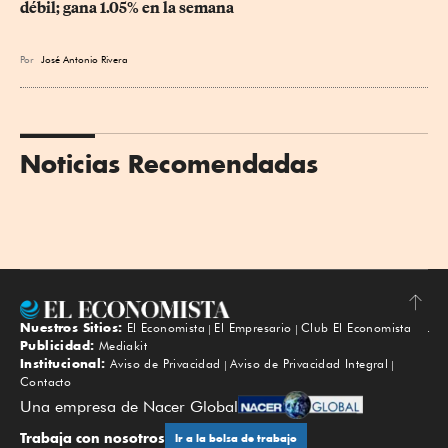
débil; gana 1.05% en la semana
Por
José Antonio Rivera
Noticias Recomendadas
Nuestros Sitios:
El Economista
El Empresario
Club El Economista
Subir
Publicidad:
Mediakit
Institucional:
Aviso de Privacidad
Aviso de Privacidad Integral
Contacto
Una empresa de Nacer Global
Trabaja con nosotros
Ir a la bolsa de trabajo