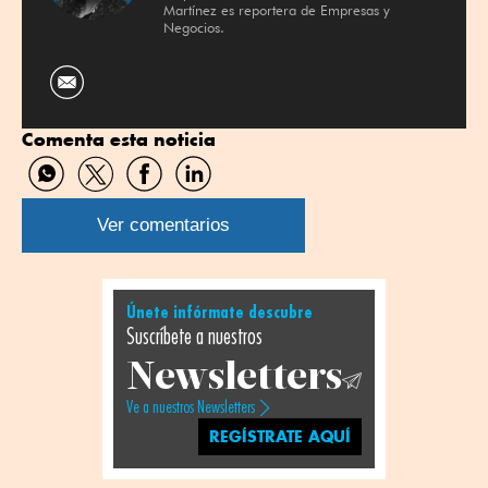
Martínez es reportera de Empresas y
Negocios.
Comenta esta noticia
Compartir
Compartir
Compartir
Compartir
por
por
por
por
WhatsApp
Twitter
Facebook
Linkedin
Ver comentarios
Únete infórmate descubre
Suscríbete a nuestros
Newsletters
Ve a nuestros Newsletters
REGÍSTRATE AQUÍ