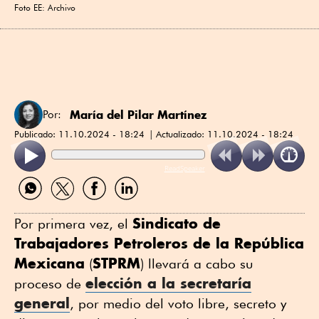
Foto EE: Archivo
María del Pilar Martínez
Por:
Publicado:
11.10.2024 - 18:24
Actualizado:
11.10.2024 - 18:24
ReadSpeaker
Compartir
Compartir
Compartir
Compartir
por
por
por
por
WhatsApp
Twitter
Facebook
Linkedin
Sindicato de
Por primera vez, el
Trabajadores Petroleros de la República
Mexicana
STPRM
(
) llevará a cabo su
elección a la secretaría
proceso de
general
, por medio del voto libre, secreto y