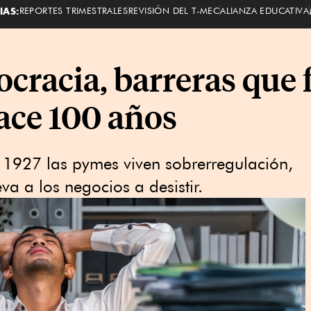
IAS:
REPORTES TRIMESTRALES
REVISIÓN DEL T-MEC
ALIANZA EDUCATIVA
cracia, barreras que 
ace 100 años
e 1927 las pymes viven sobrerregulación,
va a los negocios a desistir.