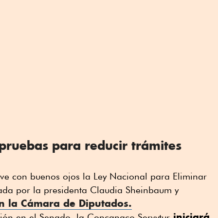
pruebas para reducir trámites
e ve con buenos ojos la Ley Nacional para Eliminar
sada por la presidenta Claudia Sheinbaum y
n la Cámara de Diputados.
iniciará
ión en el Senado, la Concanaco Servytur