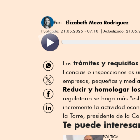
Elizabeth Meza Rodríguez
Por:
Publicado:
21.05.2025 - 07:10
Actualizado:
21.05.
Compartir
trámites y requisito
Los
por
licencias o inspecciones es 
WhatsApp
Compartir
empresas, pequeñas y medi
por
Reducir y homologar los
Twitter
Compartir
por
regulatorio se haga más “esb
Facebook
Compartir
incremente la actividad econ
por
la Torre, presidente de la C
Linkedin
Te puede interesa
POLÍTICA