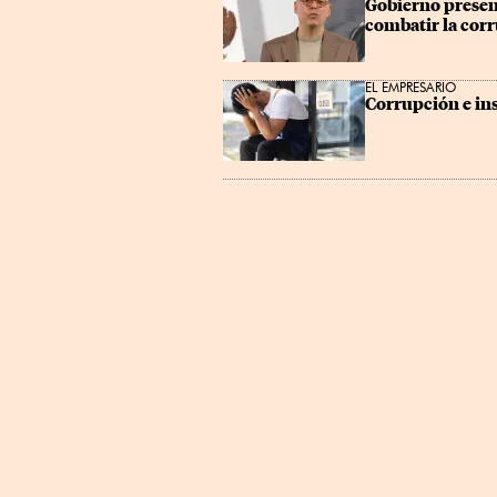
Gobierno presen
combatir la cor
EL EMPRESARIO
Corrupción e in