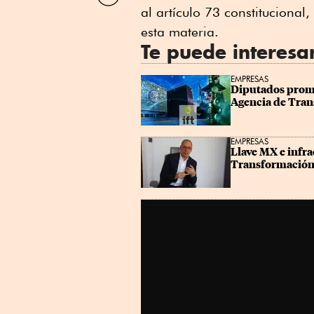
por
al artículo 73 constitucional
Linkedin
esta materia.
Te puede interesa
EMPRESAS
Diputados promet
Agencia de Tran
EMPRESAS
Llave MX e infra
Transformación 