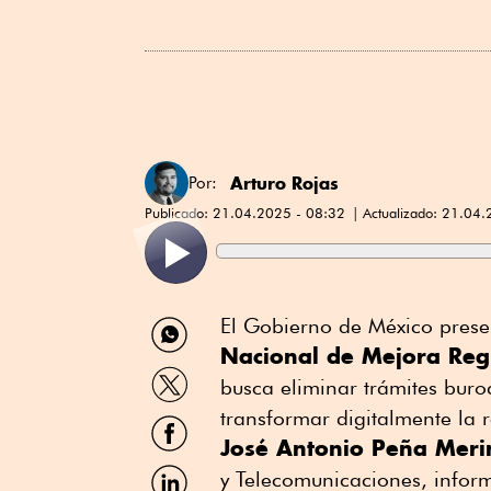
Arturo Rojas
Por:
Publicado:
21.04.2025 - 08:32
Actualizado:
21.04.
Compartir
El Gobierno de México prese
por
Nacional de Mejora Regu
WhatsApp
Compartir
busca eliminar trámites buro
por
Twitter
transformar digitalmente la r
Compartir
por
José Antonio Peña Meri
Facebook
Compartir
y Telecomunicaciones, inform