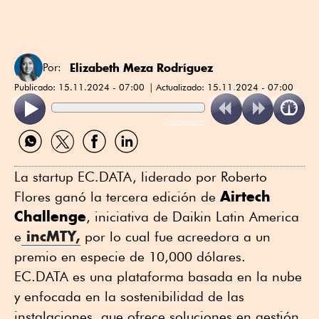
Elizabeth Meza Rodríguez
Por:
Publicado:
15.11.2024 - 07:00
Actualizado:
15.11.2024 - 07:00
ReadSpeaker
Compartir
Compartir
Compartir
Compartir
por
por
por
por
WhatsApp
Twitter
Facebook
Linkedin
La startup EC.DATA, liderado por Roberto
Airtech
Flores ganó la tercera edición de
Challenge
, iniciativa de Daikin Latin America
incMTY,
e
por lo cual fue acreedora a un
premio en especie de 10,000 dólares.
EC.DATA es una plataforma basada en la nube
y enfocada en la sostenibilidad de las
instalaciones, que ofrece soluciones en gestión