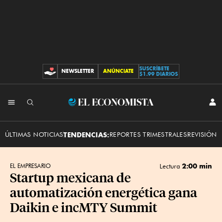
SUSCRÍBETE
NEWSLETTER
ANÚNCIATE
CONTRIBUCIONES
$1.99 DIARIOS
INI
El
SES
Economista
ÚLTIMAS NOTICIAS
TENDENCIAS:
REPORTES TRIMESTRALES
REVISIÓN 
2:00 min
EL EMPRESARIO
Lectura
Startup mexicana de
automatización energética gana
Daikin e incMTY Summit