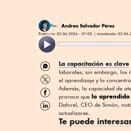
Andrea Salvador Pérez
Por:
Publicado:
02.06.2026 - 07:00
Actualizado:
02.06.
Compartir
La capacitación es clave
por
laborales; sin embargo, los 
WhatsApp
Compartir
el aprendizaje y la concentra
por
Twitter
Además, la capacidad de ate
Compartir
por
lo aprendido 
provoca que
Facebook
Compartir
Dahirel, CEO de Simón, not
por
actualizarse.
Linkedin
Te puede interesa