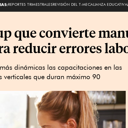
IAS:
REPORTES TRIMESTRALES
REVISIÓN DEL T-MEC
ALIANZA EDUCATIVA
tup que convierte man
a reducir errores lab
 más dinámicas las capacitaciones en las
s verticales que duran máximo 90