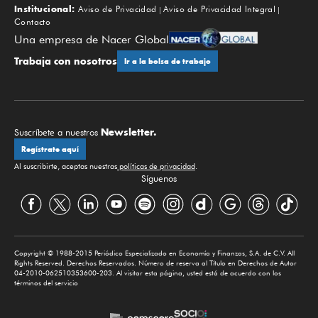
Institucional:
Aviso de Privacidad
Aviso de Privacidad Integral
Contacto
Una empresa de Nacer Global
Trabaja con nosotros
Ir a la bolsa de trabajo
Newsletter.
Suscríbete a nuestros
Regístrate aquí
Al suscribirte, aceptas nuestras
políticas de privacidad
.
Síguenos
Copyright © 1988-2015 Periódico Especializado en Economía y Finanzas, S.A. de C.V. All
Rights Reserved. Derechos Reservados. Número de reserva al Título en Derechos de Autor
04-2010-062510353600-203. Al visitar esta página, usted está de acuerdo con los
términos del servicio