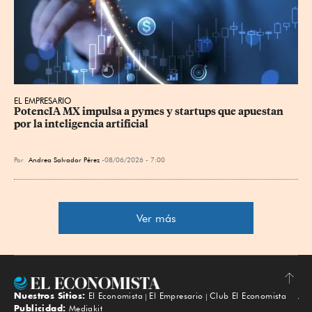
EL EMPRESARIO
PotencIA MX impulsa a pymes y startups que apuestan 
por la inteligencia artificial
Por
Andrea Salvador Pérez
08/06/2026 - 7:00
Ver más
Nuestros Sitios:
El Economista
El Empresario
Club El Economista
Subir
Publicidad:
Mediakit