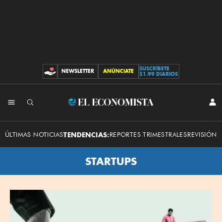
SUSCRÍBETE
NEWSLETTER
ANÚNCIATE
CONTRIBUCIONES
$1.99 DIARIOS
El
INI
SES
Economista
ÚLTIMAS NOTICIAS
TENDENCIAS:
REPORTES TRIMESTRALES
REVISIÓN 
STARTUPS