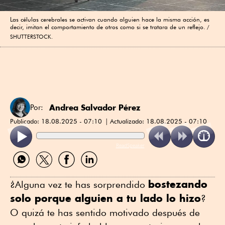
Las células cerebrales se activan cuando alguien hace la misma acción, es
decir, imitan el comportamiento de otros como si se tratara de un reflejo.
SHUTTERSTOCK.
Andrea Salvador Pérez
Por:
Publicado:
18.08.2025 - 07:10
Actualizado:
18.08.2025 - 07:10
ReadSpeaker
Compartir
Compartir
Compartir
Compartir
por
por
por
por
WhatsApp
Twitter
Facebook
Linkedin
bostezando
¿Alguna vez te has sorprendido
solo porque alguien a tu lado lo hizo
?
O quizá te has sentido motivado después de