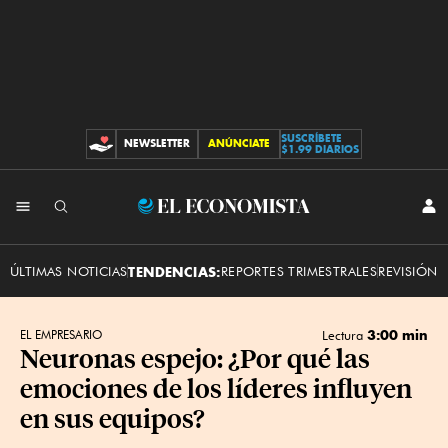
SUSCRÍBETE
NEWSLETTER
ANÚNCIATE
CONTRIBUCIONES
$1.99 DIARIOS
INI
El
SES
Economista
ÚLTIMAS NOTICIAS
TENDENCIAS:
REPORTES TRIMESTRALES
REVISIÓN 
3:00 min
EL EMPRESARIO
Lectura
Neuronas espejo: ¿Por qué las
emociones de los líderes influyen
en sus equipos?