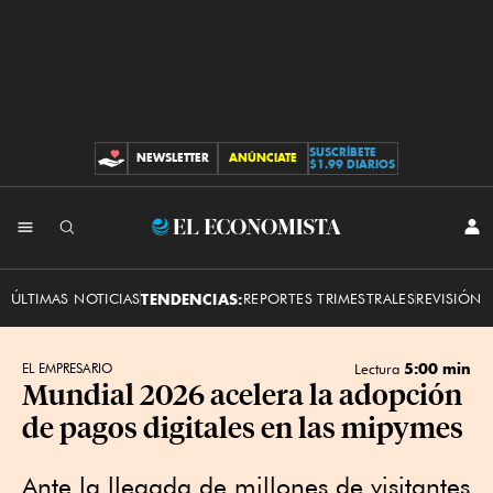
SUSCRÍBETE
NEWSLETTER
ANÚNCIATE
CONTRIBUCIONES
$1.99 DIARIOS
INI
El
SES
Economista
ÚLTIMAS NOTICIAS
TENDENCIAS:
REPORTES TRIMESTRALES
REVISIÓN 
5:00 min
EL EMPRESARIO
Lectura
Mundial 2026 acelera la adopción
de pagos digitales en las mipymes
Ante la llegada de millones de visitantes