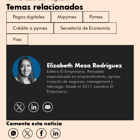
Temas relacionados
Pagos digitales
Mipymes
Pymes
Crédito a pymes
Secretaría de Economía
Visa
Elizabeth Meza Rodríguez
Editora El Empresario. Periodista
especializada en emprendimiento, pymes,
creación de negocios, management y
liderazgo. Desde el 2017 coordina El
Empresario
Compartir
Compartir
por
por
Comenta esta noticia
Twitter
Linkedin
Compartir
Compartir
Compartir
Compartir