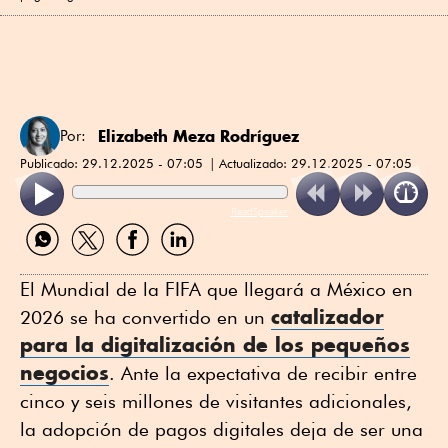
Elizabeth Meza Rodríguez
Por:
Publicado:
29.12.2025 - 07:05
Actualizado:
29.12.2025 - 07:05
ReadSpeaker
Compartir
Compartir
Compartir
Compartir
por
por
por
por
WhatsApp
Twitter
Facebook
Linkedin
El Mundial de la FIFA que llegará a México en
catalizador
2026 se ha convertido en un
para la digitalización de los pequeños
negocios
. Ante la expectativa de recibir entre
cinco y seis millones de visitantes adicionales,
la adopción de pagos digitales deja de ser una