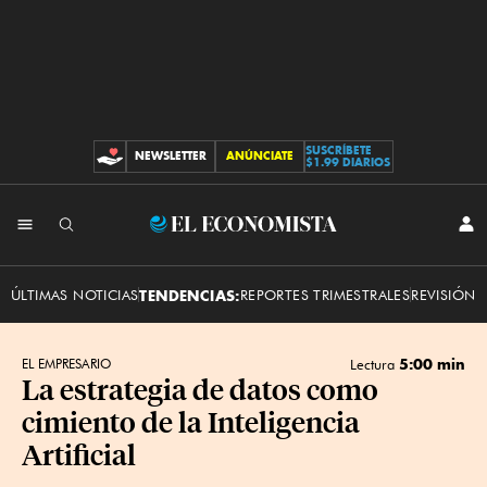
SUSCRÍBETE
NEWSLETTER
ANÚNCIATE
CONTRIBUCIONES
$1.99 DIARIOS
INI
El
SES
Economista
ÚLTIMAS NOTICIAS
TENDENCIAS:
REPORTES TRIMESTRALES
REVISIÓN 
5:00 min
EL EMPRESARIO
Lectura
La estrategia de datos como
cimiento de la Inteligencia
Artificial