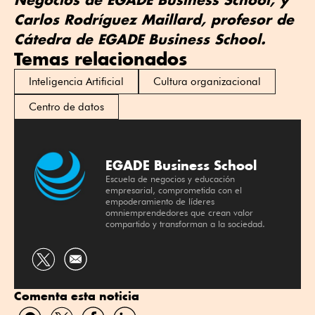
Carlos Rodríguez Maillard, profesor de
Cátedra de EGADE Business School.
Temas relacionados
Inteligencia Artificial
Cultura organizacional
Centro de datos
EGADE Business School
Escuela de negocios y educación
empresarial, comprometida con el
empoderamiento de líderes
omniemprendedores que crean valor
compartido y transforman a la sociedad.
Compartir
por
Comenta esta noticia
Twitter