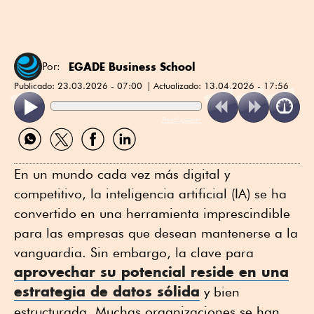
EGADE Business School
Por:
Publicado:
23.03.2026 - 07:00
Actualizado:
13.04.2026 - 17:56
ReadSpeaker
Compartir
Compartir
Compartir
Compartir
por
por
por
por
WhatsApp
Twitter
Facebook
Linkedin
En un mundo cada vez más digital y
competitivo, la inteligencia artificial (IA) se ha
convertido en una herramienta imprescindible
para las empresas que desean mantenerse a la
vanguardia. Sin embargo, la clave para
aprovechar su potencial reside en una
estrategia de datos sólida
y bien
estructurada. Muchas organizaciones se han