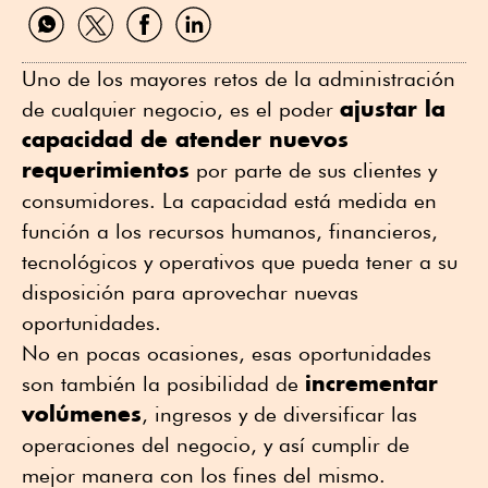
Compartir
Compartir
Compartir
Compartir
por
por
por
por
WhatsApp
Twitter
Facebook
Linkedin
Uno de los mayores retos de la administración
ajustar la
de cualquier negocio, es el poder
capacidad de atender nuevos
requerimientos
por parte de sus clientes y
consumidores. La capacidad está medida en
función a los recursos humanos, financieros,
tecnológicos y operativos que pueda tener a su
disposición para aprovechar nuevas
oportunidades.
No en pocas ocasiones, esas oportunidades
incrementar
son también la posibilidad de
volúmenes
, ingresos y de diversificar las
operaciones del negocio, y así cumplir de
mejor manera con los fines del mismo.