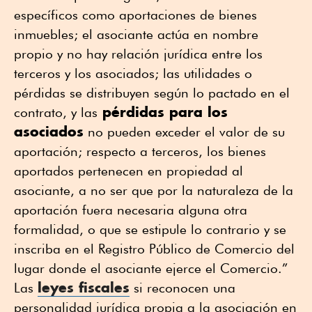
específicos como aportaciones de bienes
inmuebles; el asociante actúa en nombre
propio y no hay relación jurídica entre los
terceros y los asociados; las utilidades o
pérdidas se distribuyen según lo pactado en el
pérdidas para los
contrato, y las
asociados
no pueden exceder el valor de su
aportación; respecto a terceros, los bienes
aportados pertenecen en propiedad al
asociante, a no ser que por la naturaleza de la
aportación fuera necesaria alguna otra
formalidad, o que se estipule lo contrario y se
inscriba en el Registro Público de Comercio del
lugar donde el asociante ejerce el Comercio.”
leyes fiscales
Las
si reconocen una
personalidad jurídica propia a la asociación en