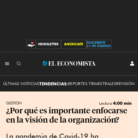
SUSCRÍBETE
NEWSLETTER
ANÚNCIATE
CONTRIBUCIONES
$1.99 DIARIOS
INI
El
SES
Economista
ÚLTIMAS NOTICIAS
TENDENCIAS:
REPORTES TRIMESTRALES
REVISIÓN 
4:00 min
GESTIÓN
Lectura
¿Por qué es importante enfocarse
en la visión de la organización?
La pandemia de Covid-19 ha