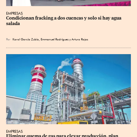
EMPRESAS
Condicionan fracking a dos cuencas y solo si hay agua 
salada
Por
Karol García Zubía
,
Emmanuel Rodríguez
y
Arturo Rojas
EMPRESAS
Eliminar quema de gas para elevar producción, plan