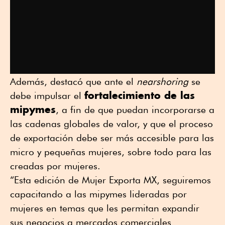
Además, destacó que ante el
nearshoring
se
fortalecimiento de las
debe impulsar el
mipymes
, a fin de que puedan incorporarse a
las cadenas globales de valor, y que el proceso
de exportación debe ser más accesible para las
micro y pequeñas mujeres, sobre todo para las
creadas por mujeres.
“Esta edición de Mujer Exporta MX, seguiremos
capacitando a las mipymes lideradas por
mujeres en temas que les permitan expandir
sus negocios a mercados comerciales