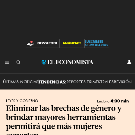
SUSCRÍBETE
NEWSLETTER
ANÚNCIATE
CONTRIBUCIONES
$1.99 DIARIOS
INI
El
SES
Economista
ÚLTIMAS NOTICIAS
TENDENCIAS:
REPORTES TRIMESTRALES
REVISIÓN 
4:00 min
LEYES Y GOBIERNO
Lectura
Eliminar las brechas de género y
brindar mayores herramientas
permitirá que más mujeres
exporten