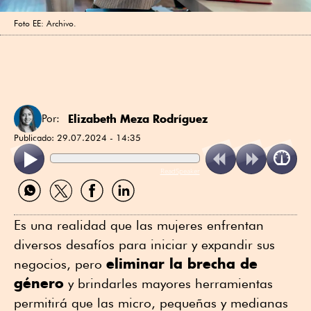
Foto EE: Archivo.
Elizabeth Meza Rodríguez
Por:
Publicado:
29.07.2024 - 14:35
ReadSpeaker
Compartir
Compartir
Compartir
Compartir
por
por
por
por
WhatsApp
Twitter
Facebook
Linkedin
Es una realidad que las mujeres enfrentan
diversos desafíos para iniciar y expandir sus
eliminar la brecha de
negocios, pero
género
y brindarles mayores herramientas
permitirá que las micro, pequeñas y medianas