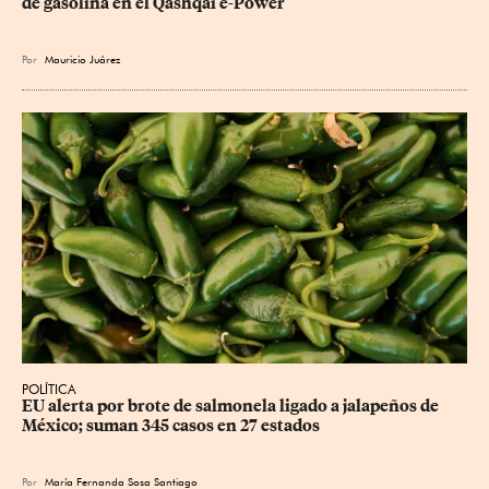
de gasolina en el Qashqai e-Power
Por
Mauricio Juárez
POLÍTICA
EU alerta por brote de salmonela ligado a jalapeños de 
México; suman 345 casos en 27 estados
Por
María Fernanda Sosa Santiago