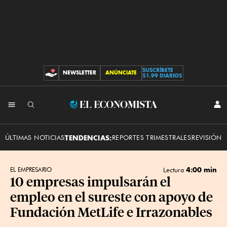
SUSCRÍBETE
NEWSLETTER
ANÚNCIATE
CONTRIBUCIONES
$1.99 DIARIOS
INI
El
SES
Economista
ÚLTIMAS NOTICIAS
TENDENCIAS:
REPORTES TRIMESTRALES
REVISIÓN 
4:00 min
EL EMPRESARIO
Lectura
10 empresas impulsarán el
empleo en el sureste con apoyo de
Fundación MetLife e Irrazonables