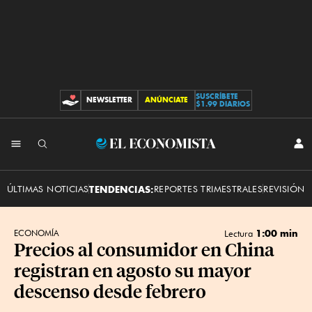
SUSCRÍBETE
NEWSLETTER
ANÚNCIATE
CONTRIBUCIONES
$1.99 DIARIOS
INI
El
SES
Economista
ÚLTIMAS NOTICIAS
TENDENCIAS:
REPORTES TRIMESTRALES
REVISIÓN 
1:00 min
ECONOMÍA
Lectura
Precios al consumidor en China
registran en agosto su mayor
descenso desde febrero