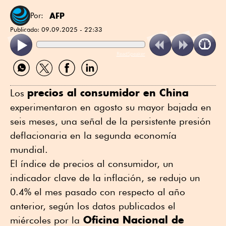
AFP
Por:
Publicado:
09.09.2025 - 22:33
ReadSpeaker
Compartir
Compartir
Compartir
Compartir
por
por
por
por
WhatsApp
Twitter
Facebook
Linkedin
precios al consumidor en China
Los
experimentaron en agosto su mayor bajada en
seis meses, una señal de la persistente presión
deflacionaria en la segunda economía
mundial.
El índice de precios al consumidor, un
indicador clave de la inflación, se redujo un
0.4% el mes pasado con respecto al año
anterior, según los datos publicados el
Oficina Nacional de
miércoles por la