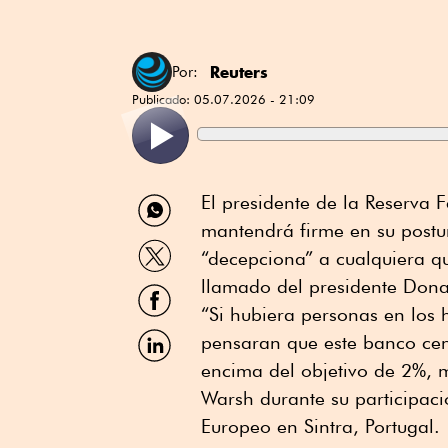
Reuters
Por:
Publicado:
05.07.2026 - 21:09
Compartir
El presidente de la Reserva F
por
mantendrá firme en su postur
WhatsApp
Compartir
“decepciona” a cualquiera qu
por
Twitter
llamado del presidente Donal
Compartir
por
“Si hubiera personas en los
Facebook
Compartir
pensaran que este banco cent
por
encima del objetivo de 2%, 
Linkedin
Warsh durante su participac
Europeo en Sintra, Portugal.