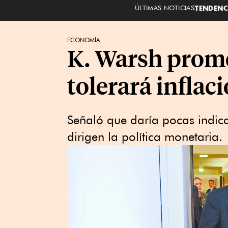
ÚLTIMAS NOTICIAS
TENDENC
ECONOMÍA
K. Warsh prome
tolerará inflac
Señaló que daría pocas indic
dirigen la política monetaria.