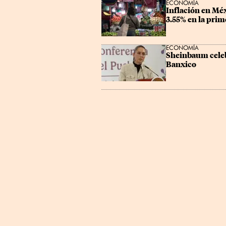
ECONOMÍA
Inflación en Méx
3.55% en la prim
ECONOMÍA
Sheinbaum celebr
Banxico