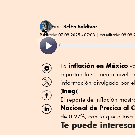
Belén Saldívar
Por:
Publicado:
07.08.2025 - 07:08
Actualizado:
08.08.
Compartir
inflación en México
La
vo
por
reportando su menor nivel d
WhatsApp
Compartir
información divulgada por el
por
Inegi
Twitter
(
).
Compartir
por
El reporte de inflación most
Facebook
Compartir
Nacional de Precios al
por
de 0.27%, con lo que a tasa 
Linkedin
Te puede interesa