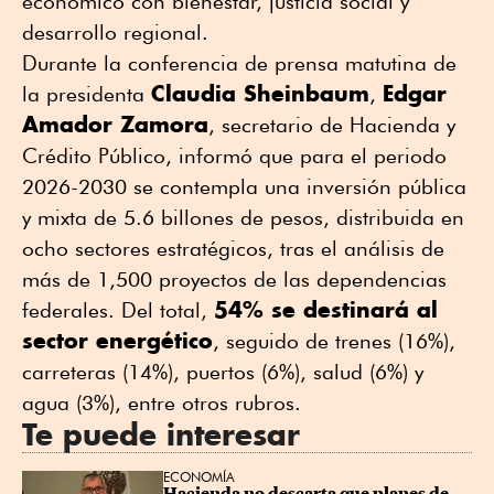
económico con bienestar, justicia social y
desarrollo regional.
Durante la conferencia de prensa matutina de
Claudia Sheinbaum
Edgar
la presidenta
,
Amador Zamora
, secretario de Hacienda y
Crédito Público, informó que para el periodo
2026-2030 se contempla una inversión pública
y mixta de 5.6 billones de pesos, distribuida en
ocho sectores estratégicos, tras el análisis de
más de 1,500 proyectos de las dependencias
54% se destinará al
federales. Del total,
sector energético
, seguido de trenes (16%),
carreteras (14%), puertos (6%), salud (6%) y
agua (3%), entre otros rubros.
Te puede interesar
ECONOMÍA