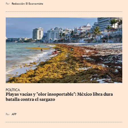
Por
Redacción El Economista
POLÍTICA
Playas vacías y "olor insoportable": México libra dura 
batalla contra el sargazo
Por
AFP