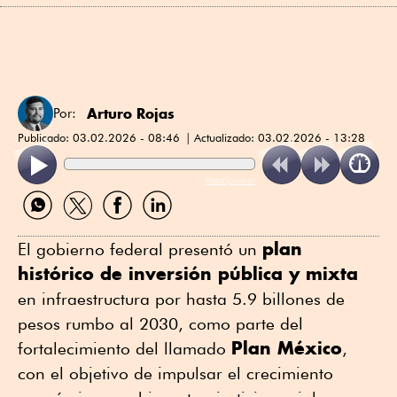
Arturo Rojas
Por:
Publicado:
03.02.2026 - 08:46
Actualizado:
03.02.2026 - 13:28
ReadSpeaker
Compartir
Compartir
Compartir
Compartir
por
por
por
por
WhatsApp
Twitter
Facebook
Linkedin
plan
El gobierno federal presentó un
histórico de inversión pública y mixta
en infraestructura por hasta 5.9 billones de
pesos rumbo al 2030, como parte del
Plan México
fortalecimiento del llamado
,
con el objetivo de impulsar el crecimiento