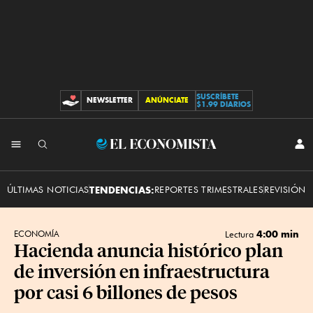
SUSCRÍBETE
NEWSLETTER
ANÚNCIATE
CONTRIBUCIONES
$1.99 DIARIOS
INI
El
SES
Economista
ÚLTIMAS NOTICIAS
TENDENCIAS:
REPORTES TRIMESTRALES
REVISIÓN 
4:00 min
ECONOMÍA
Lectura
Hacienda anuncia histórico plan
de inversión en infraestructura
por casi 6 billones de pesos