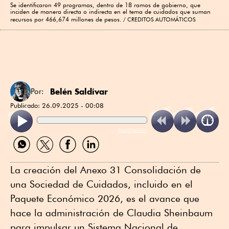
Se identificaron 49 programas, dentro de 18 ramos de gobierno, que
inciden de manera directa o indirecta en el tema de cuidados que suman
recursos por 466,674 millones de pesos.
CREDITOS AUTOMÁTICOS
Belén Saldívar
Por:
Publicado:
26.09.2025 - 00:08
ReadSpeaker
Compartir
Compartir
Compartir
Compartir
por
por
por
por
WhatsApp
Twitter
Facebook
Linkedin
La creación del Anexo 31 Consolidación de
una Sociedad de Cuidados, incluido en el
Paquete Económico 2026, es el avance que
hace la administración de Claudia Sheinbaum
para impulsar un Sistema Nacional de