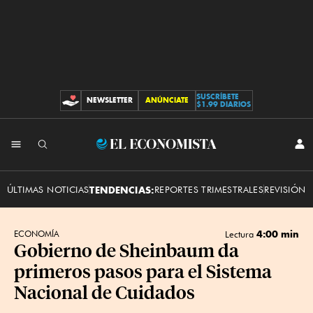
SUSCRÍBETE
NEWSLETTER
ANÚNCIATE
CONTRIBUCIONES
$1.99 DIARIOS
INI
El
SES
Economista
ÚLTIMAS NOTICIAS
TENDENCIAS:
REPORTES TRIMESTRALES
REVISIÓN 
4:00 min
ECONOMÍA
Lectura
Gobierno de Sheinbaum da
primeros pasos para el Sistema
Nacional de Cuidados