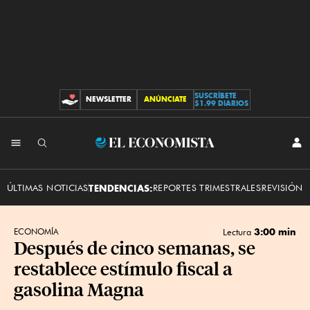
SUSCRÍBETE
NEWSLETTER
ANÚNCIATE
CONTRIBUCIONES
$1.99 DIARIOS
INI
El
SES
Economista
ÚLTIMAS NOTICIAS
TENDENCIAS:
REPORTES TRIMESTRALES
REVISIÓN 
3:00 min
ECONOMÍA
Lectura
Después de cinco semanas, se
restablece estímulo fiscal a
gasolina Magna