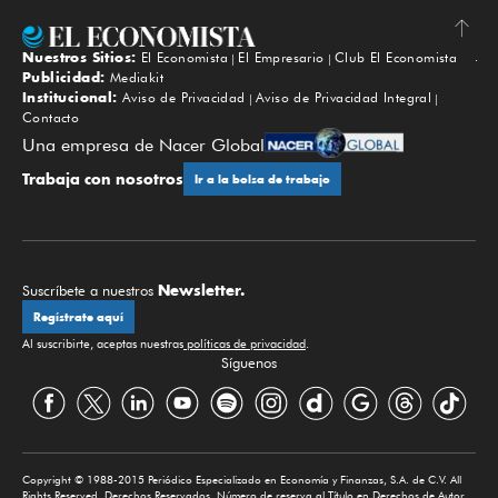
Nuestros Sitios:
El Economista
El Empresario
Club El Economista
Subir
Publicidad:
Mediakit
Institucional:
Aviso de Privacidad
Aviso de Privacidad Integral
Contacto
Una empresa de Nacer Global
Trabaja con nosotros
Ir a la bolsa de trabajo
Newsletter.
Suscríbete a nuestros
Regístrate aquí
Al suscribirte, aceptas nuestras
políticas de privacidad
.
Síguenos
Copyright © 1988-2015 Periódico Especializado en Economía y Finanzas, S.A. de C.V. All
Rights Reserved. Derechos Reservados. Número de reserva al Título en Derechos de Autor