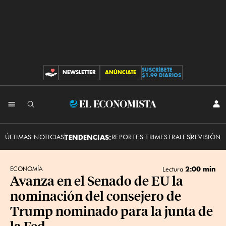
SUSCRÍBETE
NEWSLETTER
ANÚNCIATE
CONTRIBUCIONES
$1.99 DIARIOS
INI
El
SES
Economista
ÚLTIMAS NOTICIAS
TENDENCIAS:
REPORTES TRIMESTRALES
REVISIÓN 
2:00 min
ECONOMÍA
Lectura
Avanza en el Senado de EU la
nominación del consejero de
Trump nominado para la junta de
la Fed