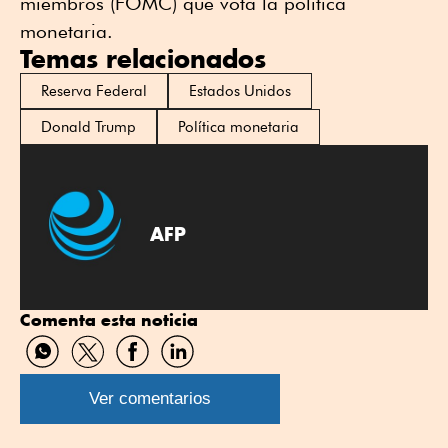
miembros (FOMC) que vota la política
monetaria.
Temas relacionados
Reserva Federal
Estados Unidos
Donald Trump
Política monetaria
AFP
Comenta esta noticia
Compartir
Compartir
Compartir
Compartir
por
por
por
por
WhatsApp
Twitter
Facebook
Linkedin
Ver comentarios