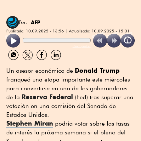
AFP
Por:
Publicado:
10.09.2025 - 13:56
Actualizado:
10.09.2025 - 15:01
ReadSpeaker
Compartir
Compartir
Compartir
Compartir
por
por
por
por
WhatsApp
Twitter
Facebook
Linkedin
Donald Trump
Un asesor económico de
franqueó una etapa importante este miércoles
para convertirse en uno de los gobernadores
Reserva Federal
de la
(Fed) tras superar una
votación en una comisión del Senado de
Estados Unidos.
Stephen Miran
podría votar sobre las tasas
de interés la próxima semana si el pleno del