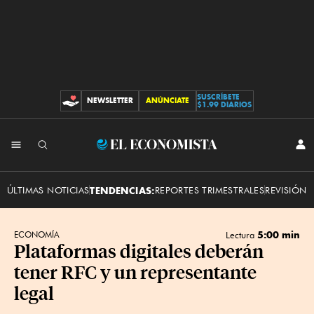
SUSCRÍBETE
NEWSLETTER
ANÚNCIATE
CONTRIBUCIONES
$1.99 DIARIOS
INI
El
SES
Economista
ÚLTIMAS NOTICIAS
TENDENCIAS:
REPORTES TRIMESTRALES
REVISIÓN 
5:00 min
ECONOMÍA
Lectura
Plataformas digitales deberán
tener RFC y un representante
legal