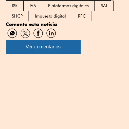
ISR
IVA
Plataformas digitales
SAT
SHCP
Impuesto digital
RFC
Comenta esta noticia
Compartir
Compartir
Compartir
Compartir
por
por
por
por
WhatsApp
Twitter
Facebook
Linkedin
Ver comentarios