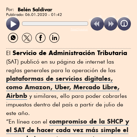
Belén Saldívar
Por:
Publicado:
06.01.2020 - 01:42
ReadSpeaker
Compartir
Compartir
Compartir
Compartir
por
por
por
por
WhatsApp
Twitter
Facebook
Linkedin
Servicio de Administración Tributaria
El
(SAT) publicó en su página de internet las
reglas generales para la operación de las
plataformas de servicios digitales,
como Amazon, Uber, Mercado Libre,
Airbnb
y similares, ello para poder cobrarles
impuestos dentro del país a partir de julio de
este año.
compromiso de la SHCP y
“En línea con el
el SAT de hacer cada vez más simple el