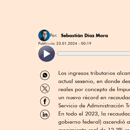
Sebastián Díaz Mora
Por:
Publicado:
23.01.2024 - 00:19
Compartir
Los ingresos tributarios alc
por
actual sexenio, en donde de
WhatsApp
Compartir
reales por concepto de Impue
por
Twitter
un nuevo récord en recauda
Compartir
por
Servicio de Administración Tr
Facebook
Compartir
En todo el 2023, la recaudac
por
gobierno federal) ascendió a
Linkedin
crecimiento real de 12.3% re