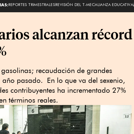
IAS:
REPORTES TRIMESTRALES
REVISIÓN DEL T-MEC
ALIANZA EDUCATIVA
arios alcanzan récord 
%
a gasolinas; recaudación de grandes
l año pasado. En lo que va del sexenio,
ndes contribuyentes ha incrementado 27%
n términos reales.