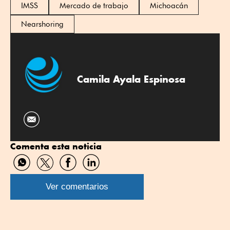
IMSS
Mercado de trabajo
Michoacán
Nearshoring
Camila Ayala Espinosa
Comenta esta noticia
Compartir
Compartir
Compartir
Compartir
por
por
por
por
WhatsApp
Twitter
Facebook
Linkedin
Ver comentarios