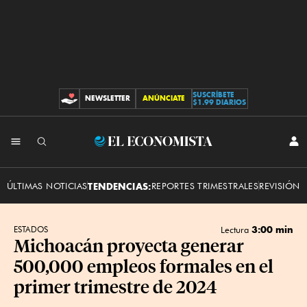
SUSCRÍBETE
NEWSLETTER
ANÚNCIATE
CONTRIBUCIONES
$1.99 DIARIOS
INI
El
SES
Economista
ÚLTIMAS NOTICIAS
TENDENCIAS:
REPORTES TRIMESTRALES
REVISIÓN 
3:00 min
ESTADOS
Lectura
Michoacán proyecta generar
500,000 empleos formales en el
primer trimestre de 2024