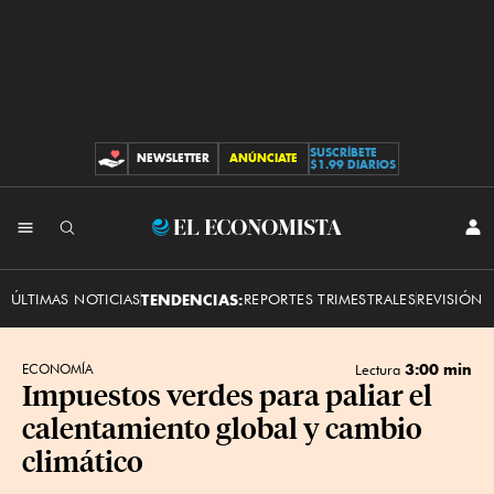
SUSCRÍBETE
NEWSLETTER
ANÚNCIATE
CONTRIBUCIONES
$1.99 DIARIOS
INI
El
SES
Economista
ÚLTIMAS NOTICIAS
TENDENCIAS:
REPORTES TRIMESTRALES
REVISIÓN 
3:00 min
ECONOMÍA
Lectura
Impuestos verdes para paliar el
calentamiento global y cambio
climático