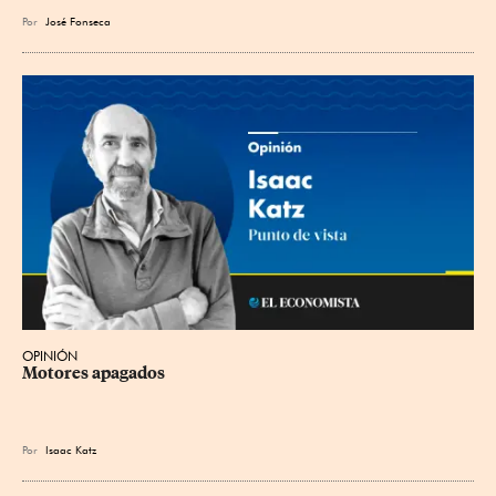
Por
José Fonseca
OPINIÓN
Motores apagados
Por
Isaac Katz