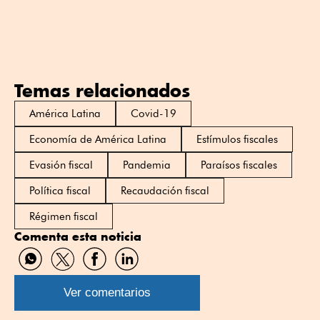
Temas relacionados
América Latina
Covid-19
Economía de América Latina
Estímulos fiscales
Evasión fiscal
Pandemia
Paraísos fiscales
Política fiscal
Recaudación fiscal
Régimen fiscal
Comenta esta noticia
Compartir
Compartir
Compartir
Compartir
por
por
por
por
WhatsApp
Twitter
Facebook
Linkedin
Ver comentarios