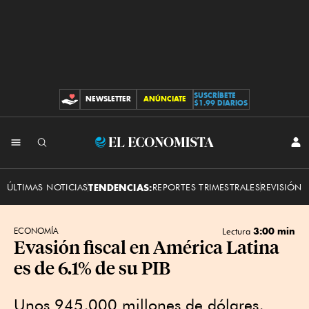
SUSCRÍBETE
NEWSLETTER
ANÚNCIATE
CONTRIBUCIONES
$1.99 DIARIOS
INI
El
SES
Economista
ÚLTIMAS NOTICIAS
TENDENCIAS:
REPORTES TRIMESTRALES
REVISIÓN 
3:00 min
ECONOMÍA
Lectura
Evasión fiscal en América Latina
es de 6.1% de su PIB
Unos 945,000 millones de dólares,