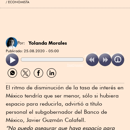
ECONOMISTA
Yolanda Morales
Por:
Publicado:
25.08.2020 - 05:00
ReadSpeaker
Compartir
Compartir
Compartir
Compartir
por
por
por
por
WhatsApp
Twitter
Facebook
Linkedin
El ritmo de disminución de la tasa de interés en
México tendría que ser menor, sólo si hubiera
espacio para reducirla, advirtió a título
personal el subgobernador del Banco de
México, Javier Guzmán Calafell.
“No puedo asegurar que haya espacio para