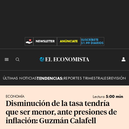
SUSCRÍBETE
NEWSLETTER
ANÚNCIATE
CONTRIBUCIONES
$1.99 DIARIOS
INI
El
SES
Economista
ÚLTIMAS NOTICIAS
TENDENCIAS:
REPORTES TRIMESTRALES
REVISIÓN 
5:00 min
ECONOMÍA
Lectura
Disminución de la tasa tendría
que ser menor, ante presiones de
inflación: Guzmán Calafell