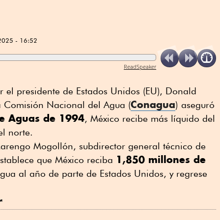
2025 - 16:52
ReadSpeaker
or el presidente de Estados Unidos (EU), Donald
Conagua
la Comisión Nacional del Agua (
)
aseguró
de Aguas de 1994
, México recibe más líquido del
el norte.
rengo Mogollón, subdirector general técnico de
1,850 millones de
establece que México reciba
gua al año de parte de Estados Unidos, y regrese
r