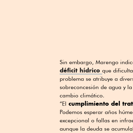
Sin embargo, Marengo indic
déficit hídrico
que dificult
problema se atribuye a divers
sobreconcesión de agua y la 
cambio climático.
cumplimiento del trat
“El
Podemos esperar años húmedo
excepcional o fallas en infra
aunque la deuda se acumula”