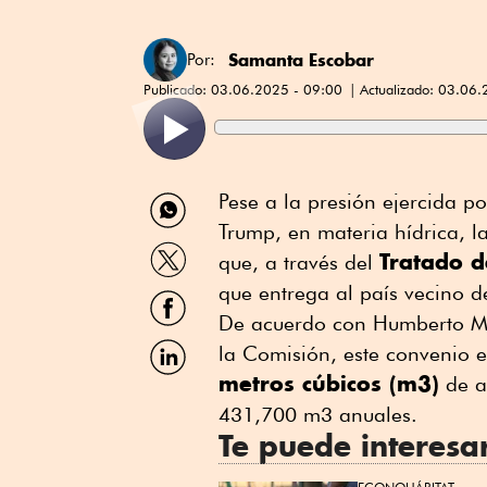
Samanta Escobar
Por:
Publicado:
03.06.2025 - 09:00
Actualizado:
03.06.
Compartir
Pese a la presión ejercida p
por
Trump, en materia hídrica, 
WhatsApp
Compartir
Tratado 
que, a través del
por
Twitter
que entrega al país vecino d
Compartir
por
De acuerdo con Humberto Ma
Facebook
Compartir
la Comisión, este convenio 
por
metros cúbicos (m3)
de a
Linkedin
431,700 m3 anuales.
Te puede interesa