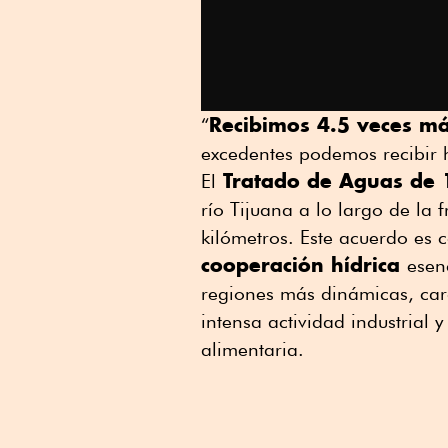
Recibimos 4.5 veces m
“
excedentes podemos recibir h
Tratado de Aguas de
El
río Tijuana a lo largo de la 
kilómetros. Este acuerdo es
cooperación hídrica
esen
regiones más dinámicas, car
intensa actividad industrial 
alimentaria.