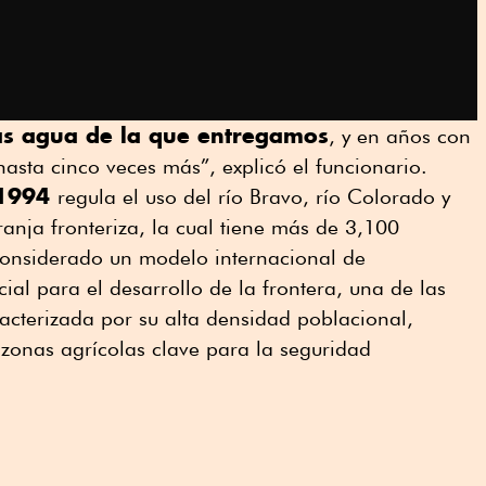
ás agua de la que entregamos
, y en años con
asta cinco veces más”, explicó el funcionario.
 1994
regula el uso del río Bravo, río Colorado y
franja fronteriza, la cual tiene más de 3,100
 considerado un modelo internacional de
cial para el desarrollo de la frontera, una de las
acterizada por su alta densidad poblacional,
y zonas agrícolas clave para la seguridad