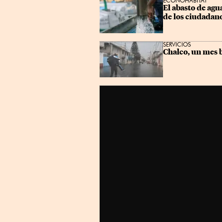
ECONOHÁBITAT
El abasto de agua
de los ciudadan
SERVICIOS
Chalco, un mes b