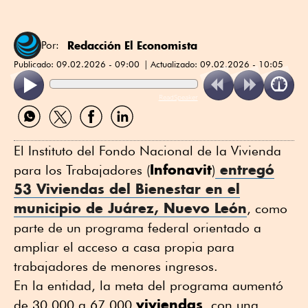
Redacción El Economista
Por:
Publicado:
09.02.2026 - 09:00
Actualizado:
09.02.2026 - 10:05
ReadSpeaker
Compartir
Compartir
Compartir
Compartir
por
por
por
por
WhatsApp
Twitter
Facebook
Linkedin
El Instituto del Fondo Nacional de la Vivienda
Infonavit
entregó
para los Trabajadores (
)
53
Viviendas del Bienestar
en el
municipio de Juárez, Nuevo León
, como
parte de un programa federal orientado a
ampliar el acceso a casa propia para
trabajadores de menores ingresos.
En la entidad, la meta del programa aumentó
viviendas
de 30,000 a 67,000
, con una