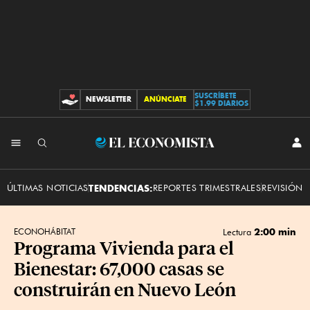
SUSCRÍBETE
NEWSLETTER
ANÚNCIATE
CONTRIBUCIONES
$1.99 DIARIOS
INI
El
SES
Economista
ÚLTIMAS NOTICIAS
TENDENCIAS:
REPORTES TRIMESTRALES
REVISIÓN 
2:00 min
ECONOHÁBITAT
Lectura
Programa Vivienda para el
Bienestar: 67,000 casas se
construirán en Nuevo León