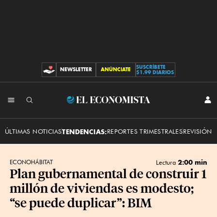
SUSCRÍBETE
NEWSLETTER
ANÚNCIATE
CONTRIBUCIONES
$1.99 DIARIOS
INI
El
SES
Economista
ÚLTIMAS NOTICIAS
TENDENCIAS:
REPORTES TRIMESTRALES
REVISIÓN 
2:00 min
ECONOHÁBITAT
Lectura
Plan gubernamental de construir 1
millón de viviendas es modesto;
“se puede duplicar”: BIM