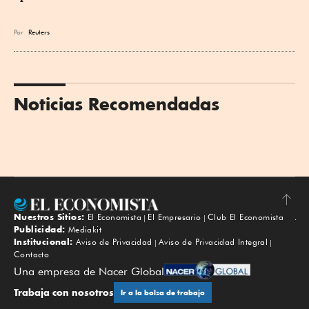
Por
Reuters
Noticias Recomendadas
Nuestros Sitios:
El Economista
El Empresario
Club El Economista
Subir
Publicidad:
Mediakit
Institucional:
Aviso de Privacidad
Aviso de Privacidad Integral
Contacto
Una empresa de Nacer Global
Trabaja con nosotros
Ir a la bolsa de trabajo