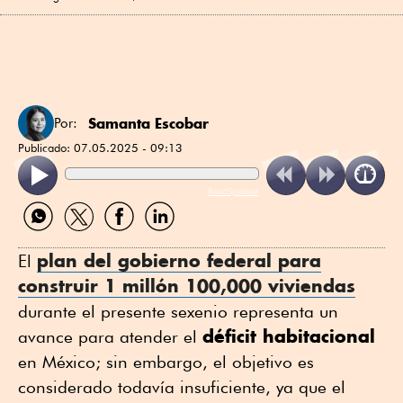
Samanta Escobar
Por:
Publicado:
07.05.2025 - 09:13
ReadSpeaker
Compartir
Compartir
Compartir
Compartir
por
por
por
por
WhatsApp
Twitter
Facebook
Linkedin
plan del gobierno federal para
El
construir 1 millón 100,000
viviendas
durante el presente sexenio representa un
déficit habitacional
avance para atender el
en México; sin embargo, el objetivo es
considerado todavía insuficiente, ya que el