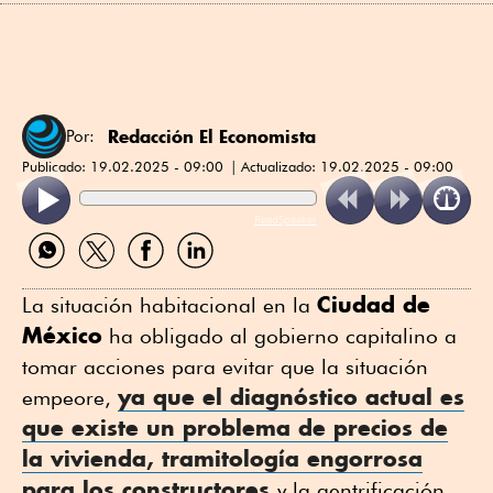
Redacción El Economista
Por:
Publicado:
19.02.2025 - 09:00
Actualizado:
19.02.2025 - 09:00
ReadSpeaker
Compartir
Compartir
Compartir
Compartir
por
por
por
por
WhatsApp
Twitter
Facebook
Linkedin
Ciudad de
La situación habitacional en la
México
ha obligado al gobierno capitalino a
tomar acciones para evitar que la situación
ya que el diagnóstico actual es
empeore,
que existe un problema de
precios de
la vivienda
, tramitología engorrosa
para los constructores
y la gentrificación