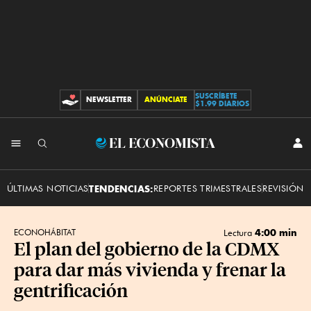
SUSCRÍBETE
NEWSLETTER
ANÚNCIATE
CONTRIBUCIONES
$1.99 DIARIOS
INI
El
SES
Economista
ÚLTIMAS NOTICIAS
TENDENCIAS:
REPORTES TRIMESTRALES
REVISIÓN 
4:00 min
ECONOHÁBITAT
Lectura
El plan del gobierno de la CDMX
para dar más vivienda y frenar la
gentrificación