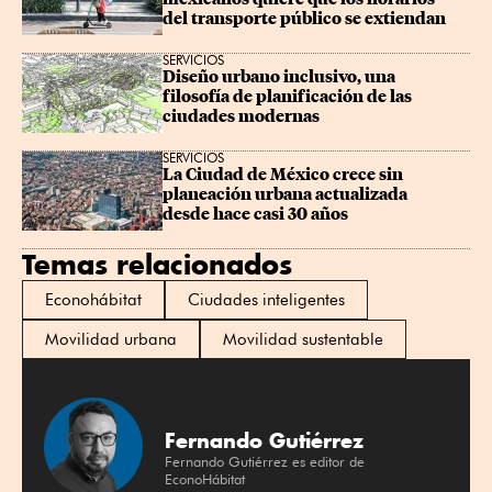
del transporte público se extiendan
SERVICIOS
Diseño urbano inclusivo, una 
filosofía de planificación de las 
ciudades modernas
SERVICIOS
La Ciudad de México crece sin 
planeación urbana actualizada 
desde hace casi 30 años
Temas relacionados
Econohábitat
Ciudades inteligentes
Movilidad urbana
Movilidad sustentable
Fernando Gutiérrez
Fernando Gutiérrez es editor de
EconoHábitat