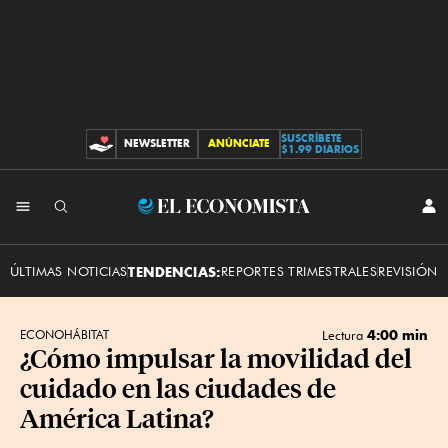
SUSCRÍBETE
NEWSLETTER
ANÚNCIATE
CONTRIBUCIONES
$1.99 DIARIOS
INI
El
SES
Economista
ÚLTIMAS NOTICIAS
TENDENCIAS:
REPORTES TRIMESTRALES
REVISIÓN 
4:00 min
ECONOHÁBITAT
Lectura
¿Cómo impulsar la movilidad del
cuidado en las ciudades de
América Latina?