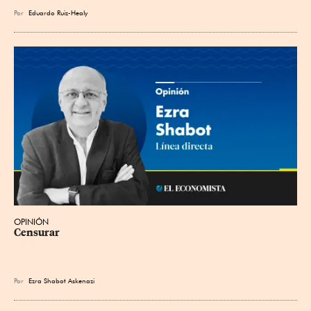
Por
Eduardo Ruiz-Healy
OPINIÓN
Censurar
Por
Ezra Shabot Askenazi