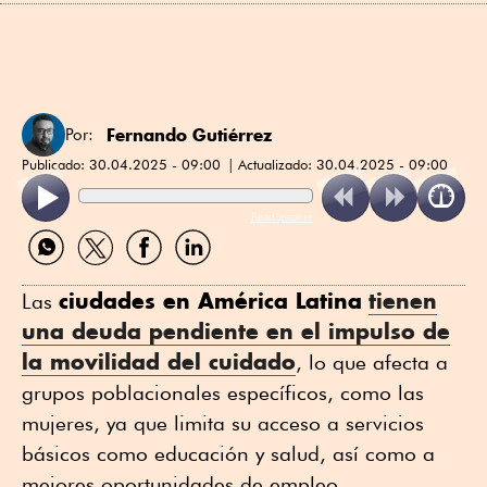
Fernando Gutiérrez
Por:
Publicado:
30.04.2025 - 09:00
Actualizado:
30.04.2025 - 09:00
ReadSpeaker
Compartir
Compartir
Compartir
Compartir
por
por
por
por
WhatsApp
Twitter
Facebook
Linkedin
ciudades en América Latina
tienen
Las
una deuda pendiente en el impulso de
la
movilidad del cuidado
, lo que afecta a
grupos poblacionales específicos, como las
mujeres, ya que limita su acceso a servicios
básicos como educación y salud, así como a
mejores oportunidades de empleo.