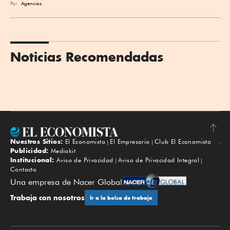
Por
Agencias
Noticias Recomendadas
Nuestros Sitios:
El Economista
El Empresario
Club El Economista
Subir
Publicidad:
Mediakit
Institucional:
Aviso de Privacidad
Aviso de Privacidad Integral
Contacto
Una empresa de Nacer Global
Trabaja con nosotros
Ir a la bolsa de trabajo