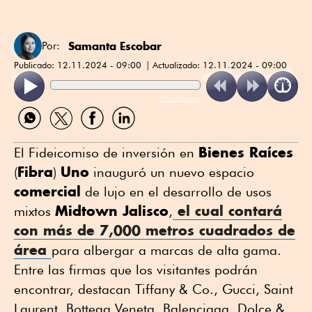
Samanta Escobar
Por:
Publicado:
12.11.2024 - 09:00
Actualizado:
12.11.2024 - 09:00
ReadSpeaker
Compartir
Compartir
Compartir
Compartir
por
por
por
por
WhatsApp
Twitter
Facebook
Linkedin
Bienes Raíces
El Fideicomiso de inversión en
Fibra
Uno
(
)
inauguró un nuevo espacio
comercial
de lujo en el desarrollo de usos
Midtown Jalisco
el cual contará
mixtos
,
con más de 7,000 metros cuadrados de
área
para albergar a marcas de alta gama.
Entre las firmas que los visitantes podrán
encontrar, destacan Tiffany & Co., Gucci, Saint
Laurent, Bottega Veneta, Balenciaga, Dolce &