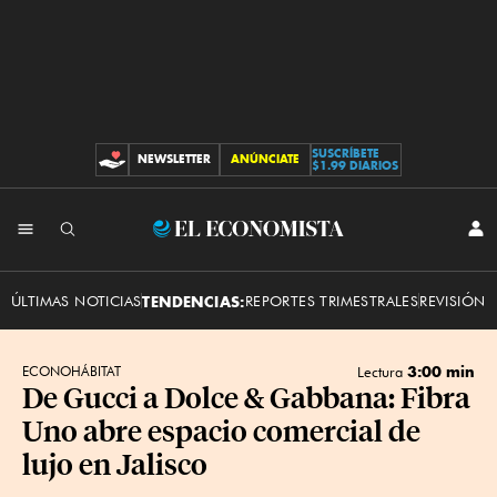
SUSCRÍBETE
NEWSLETTER
ANÚNCIATE
CONTRIBUCIONES
$1.99 DIARIOS
INI
El
SES
Economista
ÚLTIMAS NOTICIAS
TENDENCIAS:
REPORTES TRIMESTRALES
REVISIÓN 
3:00 min
ECONOHÁBITAT
Lectura
De Gucci a Dolce & Gabbana: Fibra
Uno abre espacio comercial de
lujo en Jalisco