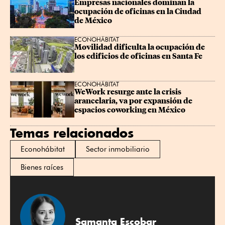
Empresas nacionales dominan la 
ocupación de oficinas en la Ciudad 
de México
ECONOHÁBITAT
Movilidad dificulta la ocupación de 
los edificios de oficinas en Santa Fe
ECONOHÁBITAT
WeWork resurge ante la crisis 
arancelaria, va por expansión de 
espacios coworking en México
Temas relacionados
Econohábitat
Sector inmobiliario
Bienes raíces
Samanta Escobar