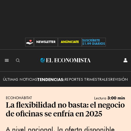
SUSCRÍBETE
NEWSLETTER
ANÚNCIATE
CONTRIBUCIONES
$1.99 DIARIOS
INI
El
SES
Economista
ÚLTIMAS NOTICIAS
TENDENCIAS:
REPORTES TRIMESTRALES
REVISIÓN 
3:00 min
ECONOHÁBITAT
Lectura
La flexibilidad no basta: el negocio
de oficinas se enfría en 2025
A nivel nacional, la oferta disponible