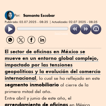
Samanta Escobar
Por:
Publicado:
02.07.2025 - 08:35
Actualizado:
02.07.2025 - 08:35
ReadSpeaker
Compartir
Compartir
Compartir
Compartir
por
por
por
por
WhatsApp
Twitter
Facebook
Linkedin
El
sector de oficinas
en México se
mueve en un entorno global complejo,
impactado por las tensiones
geopolíticas y la evolución del comercio
internacional
, lo cual se ha reflejado en este
segmento inmobiliario
al cierre de la
primera mitad del año.
Entre abril y junio de este año, el
arrendamiento de oficinas
en México