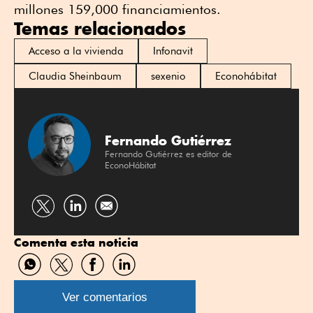
millones 159,000 financiamientos.
Temas relacionados
Acceso a la vivienda
Infonavit
Claudia Sheinbaum
sexenio
Econohábitat
Fernando Gutiérrez
Fernando Gutiérrez es editor de
EconoHábitat
Compartir
Compartir
por
por
Comenta esta noticia
Twitter
Linkedin
Compartir
Compartir
Compartir
Compartir
por
por
por
por
WhatsApp
Twitter
Facebook
Linkedin
Ver comentarios