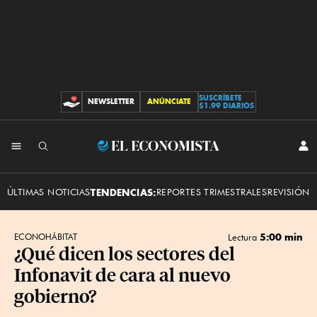
SUSCRÍBETE
NEWSLETTER
ANÚNCIATE
CONTRIBUCIONES
$1.99 DIARIOS
INI
El
SES
Economista
ÚLTIMAS NOTICIAS
TENDENCIAS:
REPORTES TRIMESTRALES
REVISIÓN 
5:00 min
ECONOHÁBITAT
Lectura
¿Qué dicen los sectores del
Infonavit de cara al nuevo
gobierno?