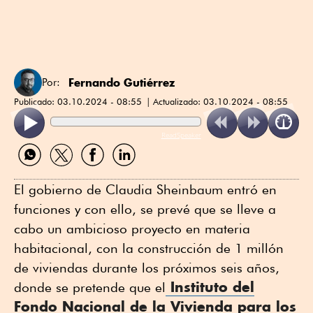
Fernando Gutiérrez
Por:
Publicado:
03.10.2024 - 08:55
Actualizado:
03.10.2024 - 08:55
ReadSpeaker
Compartir
Compartir
Compartir
Compartir
por
por
por
por
WhatsApp
Twitter
Facebook
Linkedin
El gobierno de Claudia Sheinbaum entró en
funciones y con ello, se prevé que se lleve a
cabo un ambicioso proyecto en materia
habitacional, con la construcción de 1 millón
de viviendas durante los próximos seis años,
Instituto del
donde se pretende que el
Fondo Nacional de la Vivienda para los