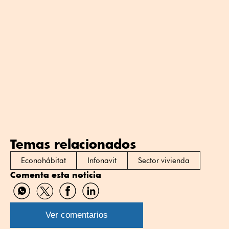
Temas relacionados
Econohábitat
Infonavit
Sector vivienda
Comenta esta noticia
Compartir
Compartir
Compartir
Compartir
por
por
por
por
WhatsApp
Twitter
Facebook
Linkedin
Ver comentarios