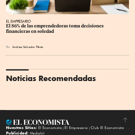
EL EMPRESARIO
El 86% de las emprendedoras toma decisiones 
financieras en soledad
Por
Andrea Salvador Pérez
Noticias Recomendadas
Nuestros Sitios:
El Economista
El Empresario
Club El Economista
Subir
Publicidad:
Mediakit