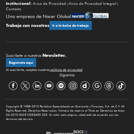
Institucional:
Aviso de Privacidad
Aviso de Privacidad Integral
Contacto
Una empresa de Nacer Global
Trabaja con nosotros
Ir a la bolsa de trabajo
Newsletter.
Suscríbete a nuestros
Regístrate aquí
Al suscribirte, aceptas nuestras
políticas de privacidad
.
Síguenos
Copyright © 1988-2015 Periódico Especializado en Economía y Finanzas, S.A. de C.V. All
Rights Reserved. Derechos Reservados. Número de reserva al Título en Derechos de Autor
04-2010-062510353600-203. Al visitar esta página, usted está de acuerdo con los
términos del servicio