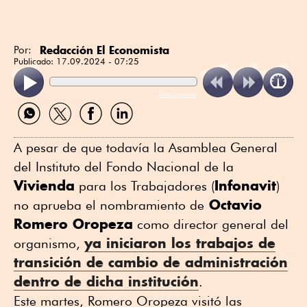
Redacción El Economista
Por:
Publicado:
17.09.2024 - 07:25
ReadSpeaker
Compartir
Compartir
Compartir
Compartir
por
por
por
por
WhatsApp
Twitter
Facebook
Linkedin
A pesar de que todavía la Asamblea General
del Instituto del Fondo Nacional de la
Vivienda
Infonavit
para los Trabajadores (
)
Octavio
no aprueba el nombramiento de
Romero Oropeza
como director general del
ya iniciaron los trabajos de
organismo,
transición de cambio de administración
dentro de dicha institución
.
Este martes, Romero Oropeza visitó las