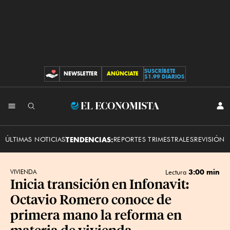
SUSCRÍBETE
NEWSLETTER
ANÚNCIATE
CONTRIBUCIONES
$1.99 DIARIOS
INI
El
SES
Economista
ÚLTIMAS NOTICIAS
TENDENCIAS:
REPORTES TRIMESTRALES
REVISIÓN 
3:00 min
VIVIENDA
Lectura
Inicia transición en Infonavit:
Octavio Romero conoce de
primera mano la reforma en
materia de vivienda