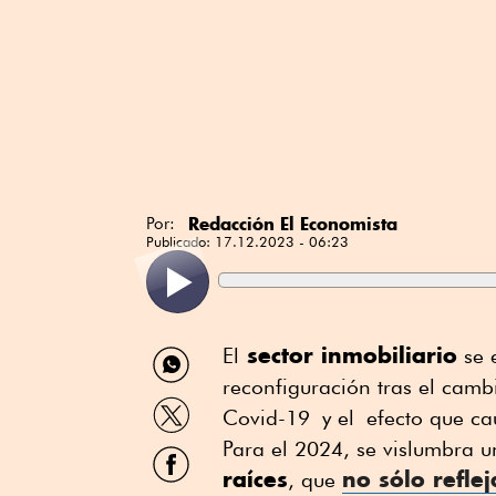
Redacción El Economista
Por:
Publicado:
17.12.2023 - 06:23
Compartir
sector inmobiliario
El
se 
por
reconfiguración tras el cam
WhatsApp
Compartir
Covid-19 y el efecto que c
por
Twitter
Para el 2024, se vislumbra 
Compartir
por
raíces
no sólo refle
, que