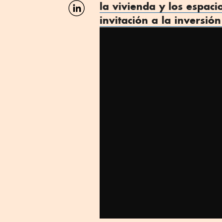
Facebook
Compartir
la
vivienda
y los espaci
por
invitación a la inversión
Linkedin