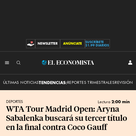
SUSCRÍBETE
NEWSLETTER
ANÚNCIATE
CONTRIBUCIONES
$1.99 DIARIOS
INI
El
SES
Economista
ÚLTIMAS NOTICIAS
TENDENCIAS:
REPORTES TRIMESTRALES
REVISIÓN 
2:00 min
DEPORTES
Lectura
WTA Tour Madrid Open: Aryna
Sabalenka buscará su tercer título
en la final contra Coco Gauff