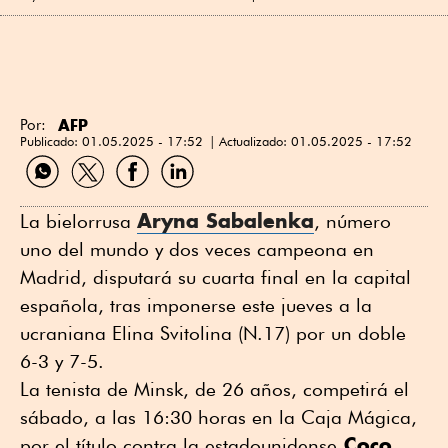
AFP
Por:
Publicado:
01.05.2025 - 17:52
Actualizado:
01.05.2025 - 17:52
Compartir
Compartir
Compartir
Compartir
por
por
por
por
WhatsApp
Twitter
Facebook
Linkedin
Aryna Sabalenka
La bielorrusa
, número
uno del mundo y dos veces campeona en
Madrid, disputará su cuarta final en la capital
española, tras imponerse este jueves a la
ucraniana Elina Svitolina (N.17) por un doble
6-3 y 7-5.
La tenista de Minsk, de 26 años, competirá el
sábado, a las 16:30 horas en la Caja Mágica,
Coco
por el título contra la estadounidense