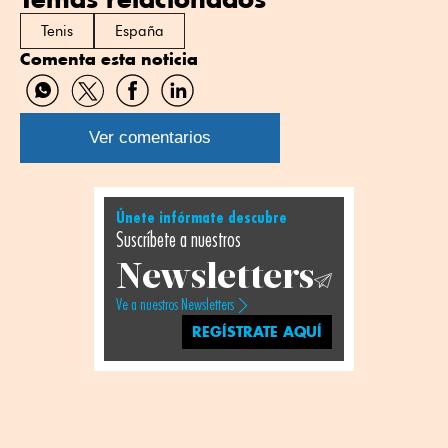
Tenis
España
Comenta esta noticia
Compartir
Compartir
Compartir
Compartir
por
por
por
por
WhatsApp
Twitter
Facebook
Linkedin
Ver comentarios
Únete infórmate descubre
Suscríbete a nuestros
Newsletters
Ve a nuestros Newsletters
REGÍSTRATE AQUÍ