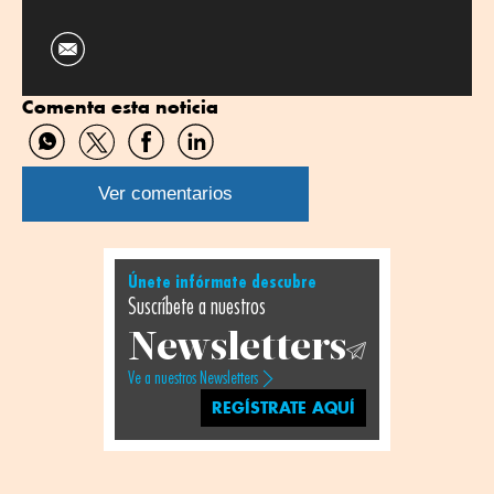
Comenta esta noticia
Compartir
Compartir
Compartir
Compartir
por
por
por
por
WhatsApp
Twitter
Facebook
Linkedin
Ver comentarios
Únete infórmate descubre
Suscríbete a nuestros
Newsletters
Ve a nuestros Newsletters
REGÍSTRATE AQUÍ