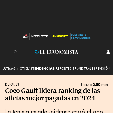
SUSCRÍBETE
NEWSLETTER
ANÚNCIATE
CONTRIBUCIONES
$1.99 DIARIOS
INI
El
SES
Economista
ÚLTIMAS NOTICIAS
TENDENCIAS:
REPORTES TRIMESTRALES
REVISIÓN 
3:00 min
DEPORTES
Lectura
Coco Gauff lidera ranking de las
atletas mejor pagadas en 2024
La tenista estadounidense cerró el año