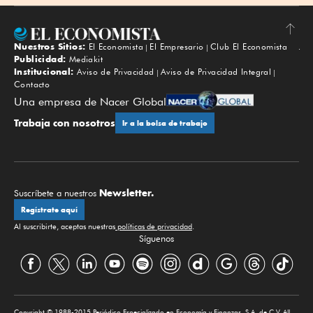
Nuestros Sitios:
El Economista
El Empresario
Club El Economista
Subir
Publicidad:
Mediakit
Institucional:
Aviso de Privacidad
Aviso de Privacidad Integral
Contacto
Una empresa de Nacer Global
Trabaja con nosotros
Ir a la bolsa de trabajo
Newsletter.
Suscríbete a nuestros
Regístrate aquí
Al suscribirte, aceptas nuestras
políticas de privacidad
.
Síguenos
Copyright © 1988-2015 Periódico Especializado en Economía y Finanzas, S.A. de C.V. All