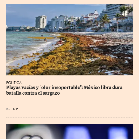
POLÍTICA
Playas vacías y "olor insoportable": México libra dura 
batalla contra el sargazo
Por
AFP