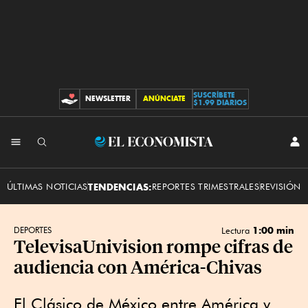
SUSCRÍBETE
NEWSLETTER
ANÚNCIATE
CONTRIBUCIONES
$1.99 DIARIOS
INI
El
SES
Economista
ÚLTIMAS NOTICIAS
TENDENCIAS:
REPORTES TRIMESTRALES
REVISIÓN 
1:00 min
DEPORTES
Lectura
TelevisaUnivision rompe cifras de
audiencia con América-Chivas
El Clásico de México entre América y