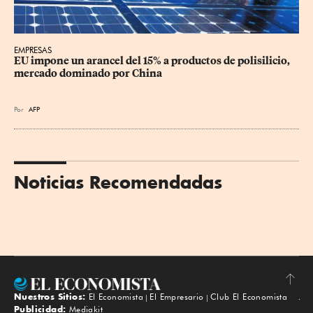
EMPRESAS
EU impone un arancel del 15% a productos de polisilicio, 
mercado dominado por China
Por
AFP
Noticias Recomendadas
Nuestros Sitios:
El Economista
El Empresario
Club El Economista
Subir
Publicidad:
Mediakit