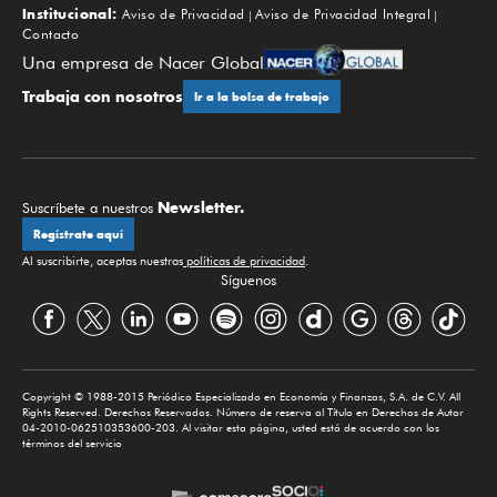
Institucional:
Aviso de Privacidad
Aviso de Privacidad Integral
Contacto
Una empresa de Nacer Global
Trabaja con nosotros
Ir a la bolsa de trabajo
Newsletter.
Suscríbete a nuestros
Regístrate aquí
Al suscribirte, aceptas nuestras
políticas de privacidad
.
Síguenos
Copyright © 1988-2015 Periódico Especializado en Economía y Finanzas, S.A. de C.V. All
Rights Reserved. Derechos Reservados. Número de reserva al Título en Derechos de Autor
04-2010-062510353600-203. Al visitar esta página, usted está de acuerdo con los
términos del servicio