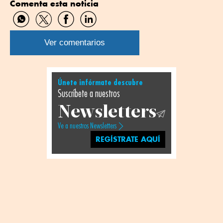
Comenta esta noticia
Compartir
Compartir
Compartir
Compartir
por
por
por
por
WhatsApp
Twitter
Facebook
Linkedin
Ver comentarios
Únete infórmate descubre
Suscríbete a nuestros
Newsletters
Ve a nuestros Newsletters
REGÍSTRATE AQUÍ