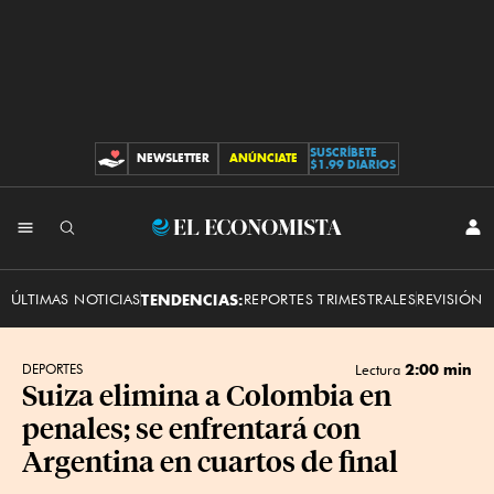
SUSCRÍBETE
NEWSLETTER
ANÚNCIATE
CONTRIBUCIONES
$1.99 DIARIOS
INI
El
SES
Economista
ÚLTIMAS NOTICIAS
TENDENCIAS:
REPORTES TRIMESTRALES
REVISIÓN 
2:00 min
DEPORTES
Lectura
Suiza elimina a Colombia en
penales; se enfrentará con
Argentina en cuartos de final