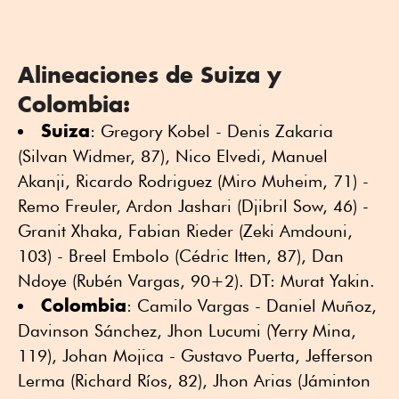
Alineaciones de Suiza y
Colombia:
Suiza
: Gregory Kobel - Denis Zakaria
(Silvan Widmer, 87), Nico Elvedi, Manuel
Akanji, Ricardo Rodriguez (Miro Muheim, 71) -
Remo Freuler, Ardon Jashari (Djibril Sow, 46) -
Granit Xhaka, Fabian Rieder (Zeki Amdouni,
103) - Breel Embolo (Cédric Itten, 87), Dan
Ndoye (Rubén Vargas, 90+2). DT: Murat Yakin.
Colombia
: Camilo Vargas - Daniel Muñoz,
Davinson Sánchez, Jhon Lucumi (Yerry Mina,
119), Johan Mojica - Gustavo Puerta, Jefferson
Lerma (Richard Ríos, 82), Jhon Arias (Jáminton