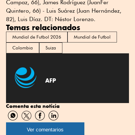
Campaz, 66), James Rodríguez (JuanFer
Quintero, 66) - Luis Suárez (Juan Hernández,
82), Luis Díaz. DT: Néstor Lorenzo.
Temas relacionados
Mundial de Futbol 2026
Mundial de Futbol
Colombia
Suiza
AFP
Comenta esta noticia
Compartir
Compartir
Compartir
Compartir
por
por
por
por
WhatsApp
Twitter
Facebook
Linkedin
Ver comentarios