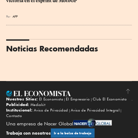
victoria en el esprint de MotoGP
Por
AFP
Noticias Recomendadas
Nuestros Sitios:
El Economista
El Empresario
Club El Economista
Subir
Publicidad:
Mediakit
Institucional:
Aviso de Privacidad
Aviso de Privacidad Integral
Contacto
Una empresa de Nacer Global
Trabaja con nosotros
Ir a la bolsa de trabajo