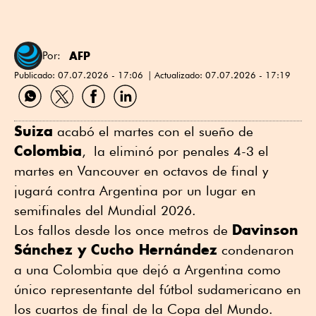
AFP
Por:
Publicado:
07.07.2026 - 17:06
Actualizado:
07.07.2026 - 17:19
Compartir
Compartir
Compartir
Compartir
por
por
por
por
WhatsApp
Twitter
Facebook
Linkedin
Suiza
acabó el martes con el sueño de
Colombia
, la eliminó por penales 4-3 el
martes en Vancouver en octavos de final y
jugará contra Argentina por un lugar en
semifinales del Mundial 2026.
Davinson
Los fallos desde los once metros de
Sánchez y Cucho Hernández
condenaron
a una Colombia que dejó a Argentina como
único representante del fútbol sudamericano en
los cuartos de final de la Copa del Mundo.