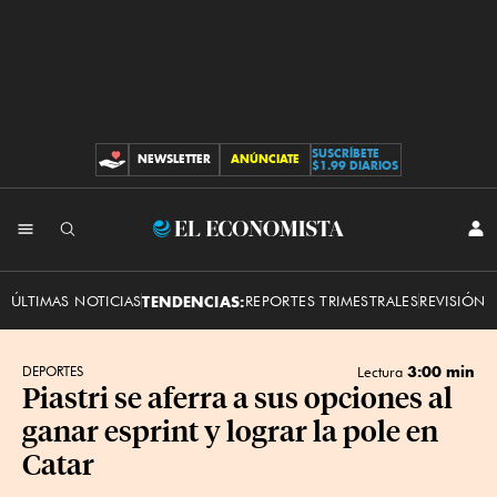
SUSCRÍBETE
NEWSLETTER
ANÚNCIATE
CONTRIBUCIONES
$1.99 DIARIOS
INI
El
SES
Economista
ÚLTIMAS NOTICIAS
TENDENCIAS:
REPORTES TRIMESTRALES
REVISIÓN 
3:00 min
DEPORTES
Lectura
Piastri se aferra a sus opciones al
ganar esprint y lograr la pole en
Catar