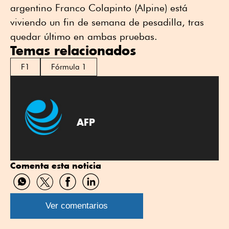
argentino Franco Colapinto (Alpine) está
viviendo un fin de semana de pesadilla, tras
quedar último en ambas pruebas.
Temas relacionados
F1
Fórmula 1
AFP
Comenta esta noticia
Compartir
Compartir
Compartir
Compartir
por
por
por
por
WhatsApp
Twitter
Facebook
Linkedin
Ver comentarios