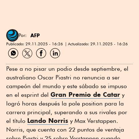
AFP
Por:
Publicado:
29.11.2025 - 16:26
Actualizado:
29.11.2025 - 16:26
Compartir
Compartir
Compartir
Compartir
por
por
por
por
WhatsApp
Twitter
Facebook
Linkedin
Pese a no pisar un podio desde septiembre, el
australiano Oscar Piastri no renuncia a ser
campeón del mundo y este sábado se impuso
Gran Premio de Catar
en el esprint del
y
logró horas después la pole position para la
carrera principal, superando a sus rivales por
Lando Norris
el título
y Max Verstappen.
Norris, que cuenta con 22 puntos de ventaja
sobre Piastri y 25 sobre Verstappen cuando