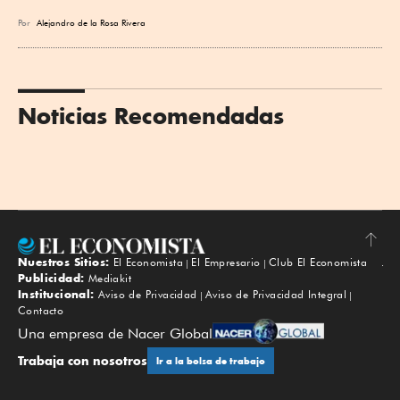
Por
Alejandro de la Rosa Rivera
Noticias Recomendadas
Nuestros Sitios:
El Economista
El Empresario
Club El Economista
Subir
Publicidad:
Mediakit
Institucional:
Aviso de Privacidad
Aviso de Privacidad Integral
Contacto
Una empresa de Nacer Global
Trabaja con nosotros
Ir a la bolsa de trabajo