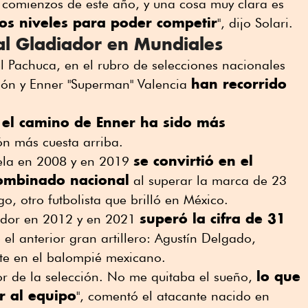
 comienzos de este año, y una cosa muy clara es
los niveles para poder competir
", dijo Solari.
l Gladiador en Mundiales
l Pachuca, en el rubro de selecciones nacionales
han recorrido
dón y Enner "Superman" Valencia
el camino de Enner ha sido más
,
ón más cuesta arriba.
se convirtió en el
ela en 2008 y en 2019
ombinado nacional
al superar la marca de 23
, otro futbolista que brilló en México.
superó la cifra de 31
uador en 2012 y en 2021
el anterior gran artillero: Agustín Delgado,
te en el balompié mexicano.
lo que
r de la selección. No me quitaba el sueño,
 al equipo
", comentó el atacante nacido en