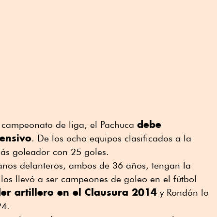
debe
 campeonato de liga, el Pachuca
fensivo
. De los ocho equipos clasificados a la
 más goleador con 25 goles.
ranos delanteros, ambos de 36 años, tengan la
los llevó a ser campeones de goleo en el fútbol
der artillero en el Clausura 2014
y Rondón lo
24.