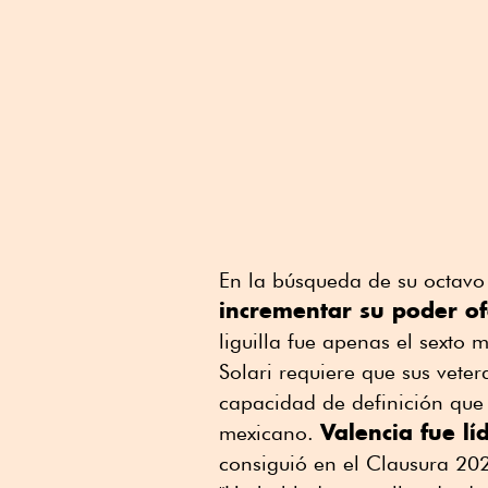
En la búsqueda de su octavo
incrementar su poder o
liguilla fue apenas el sexto
Solari requiere que sus vete
capacidad de definición que 
Valencia fue lí
mexicano.
consiguió en el Clausura 20