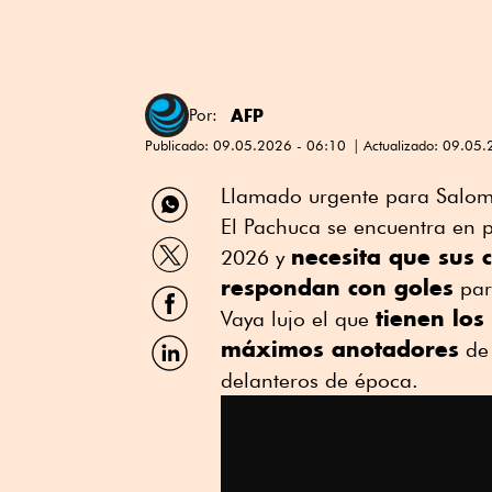
AFP
Por:
Publicado:
09.05.2026 - 06:10
Actualizado:
09.05.
Compartir
Llamado urgente para Salomó
por
El Pachuca se encuentra en p
WhatsApp
Compartir
necesita que sus 
2026 y
por
respondan con goles
Twitter
par
Compartir
por
tienen los
Vaya lujo el que
Facebook
Compartir
máximos anotadores
de 
por
delanteros de época.
Linkedin