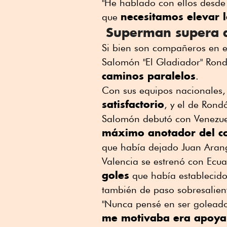
"He hablado con ellos desde
necesitamos elevar 
que
Superman supera a
Si bien son compañeros en e
Salomón "El Gladiador" Ron
caminos paralelos
.
Con sus equipos nacionales
satisfactorio
, y el de Rond
Salomón debutó con Venezu
máximo anotador del c
que había dejado Juan Arango
Valencia se estrenó con Ec
goles
que había establecido 
también de paso sobresalien
"Nunca pensé en ser goleado
me motivaba era apoyar