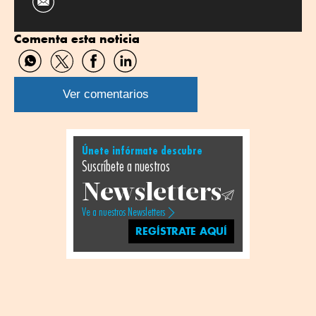
Comenta esta noticia
Compartir
Compartir
Compartir
Compartir
por
por
por
por
WhatsApp
Twitter
Facebook
Linkedin
Ver comentarios
Únete infórmate descubre
Suscríbete a nuestros
Newsletters
Ve a nuestros Newsletters
REGÍSTRATE AQUÍ