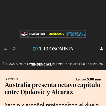
SUSCRÍBETE
NEWSLETTER
ANÚNCIATE
CONTRIBUCIONES
$1.99 DIARIOS
INI
El
SES
Economista
ÚLTIMAS NOTICIAS
TENDENCIAS:
REPORTES TRIMESTRALES
REVISIÓN 
5:00 min
DEPORTES
Lectura
Australia presenta octavo capítulo
entre Djokovic y Alcaraz
Serbio y español protagonizan el duelo