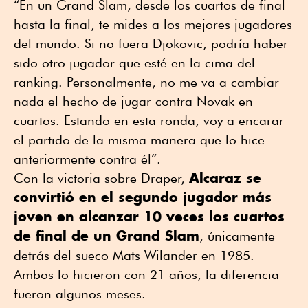
“En un Grand Slam, desde los cuartos de final
hasta la final, te mides a los mejores jugadores
del mundo. Si no fuera Djokovic, podría haber
sido otro jugador que esté en la cima del
ranking. Personalmente, no me va a cambiar
nada el hecho de jugar contra Novak en
cuartos. Estando en esta ronda, voy a encarar
el partido de la misma manera que lo hice
anteriormente contra él”.
Alcaraz se
Con la victoria sobre Draper,
convirtió en el segundo jugador más
joven en alcanzar 10 veces los cuartos
de final de un Grand Slam
, únicamente
detrás del sueco Mats Wilander en 1985.
Ambos lo hicieron con 21 años, la diferencia
fueron algunos meses.