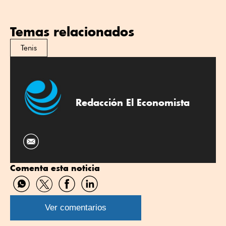
Temas relacionados
Tenis
Redacción El Economista
Comenta esta noticia
Compartir
Compartir
Compartir
Compartir
por
por
por
por
WhatsApp
Twitter
Facebook
Linkedin
Ver comentarios