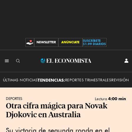
SUSCRÍBETE
NEWSLETTER
ANÚNCIATE
CONTRIBUCIONES
$1.99 DIARIOS
INI
El
SES
Economista
ÚLTIMAS NOTICIAS
TENDENCIAS:
REPORTES TRIMESTRALES
REVISIÓN 
4:00 min
DEPORTES
Lectura
Otra cifra mágica para Novak
Djokovic en Australia
Su victoria de segunda ronda en el