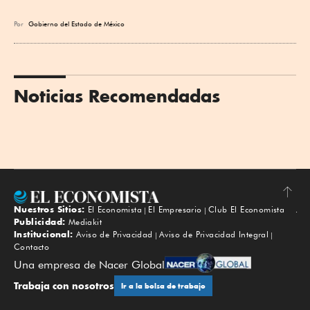
Por
Gobierno del Estado de México
Noticias Recomendadas
Nuestros Sitios:
El Economista
El Empresario
Club El Economista
Subir
Publicidad:
Mediakit
Institucional:
Aviso de Privacidad
Aviso de Privacidad Integral
Contacto
Una empresa de Nacer Global
Trabaja con nosotros
Ir a la bolsa de trabajo