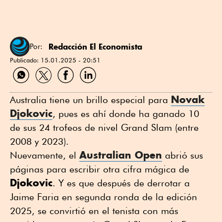
Redacción El Economista
Por:
Publicado:
15.01.2025 - 20:51
Compartir
Compartir
Compartir
Compartir
por
por
por
por
WhatsApp
Twitter
Facebook
Linkedin
Novak
Australia tiene un brillo especial para
Djokovic
, pues es ahí donde ha ganado 10
de sus 24 trofeos de nivel Grand Slam (entre
2008 y 2023).
Australian Open
Nuevamente, el
abrió sus
páginas para escribir otra cifra mágica de
Djokovic
. Y es que después de derrotar a
Jaime Faria en segunda ronda de la edición
2025, se convirtió en el tenista con más