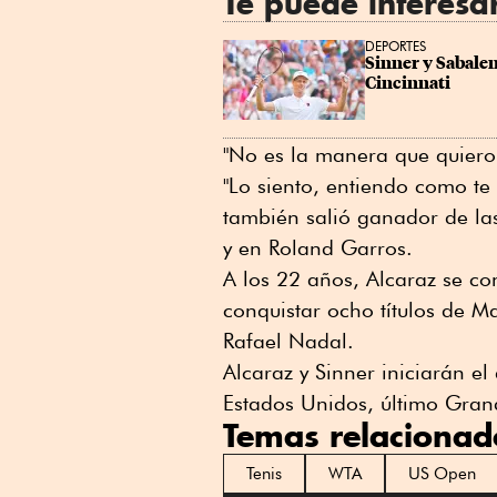
Te puede interesa
DEPORTES
Sinner y Sabalen
Cincinnati
"No es la manera que quiero 
"Lo siento, entiendo como te 
también salió ganador de la
y en Roland Garros.
A los 22 años, Alcaraz se co
conquistar ocho títulos de M
Rafael Nadal.
Alcaraz y Sinner iniciarán e
Estados Unidos, último Gran
Temas relacionad
Tenis
WTA
US Open