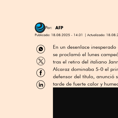
AFP
Por:
Publicado:
18.08.2025 - 14:31
Actualizado:
18.08.
Compartir
En un desenlace inesperado 
por
se proclamó el lunes campeó
WhatsApp
Compartir
tras el retiro del italiano Jan
por
Twitter
Alcaraz dominaba 5-0 el prim
Compartir
por
defensor del título, anunció
Facebook
Compartir
tarde de fuerte calor y hume
por
Linkedin